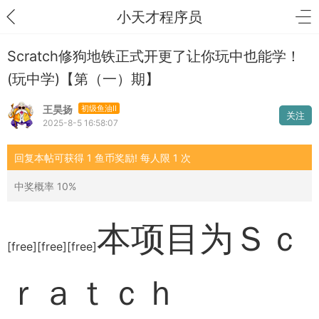
小天才程序员
Scratch修狗地铁正式开更了让你玩中也能学！
(玩中学)【第（一）期】
王昊扬
初级鱼油II
关注
2025-8-5 16:58:07
回复本帖可获得 1 鱼币奖励! 每人限 1 次
中奖概率 10%
本项目为Ｓｃ
[free][free][free]
ｒａｔｃｈ