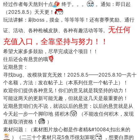
经过作者每天熬到十点
终于。。。
。通知：即日起
（2025.8.5）天天更！
玩法讲解：刷boss，摸金，等等等等！还有赛季奖励、通行
无任何
证、活动、各种枪械皮肤、各种有趣活动等等。
充值入口，全靠坚持与努力！！
希望大家多多鼓励，尽早完成这个项目！！
往后还会有悬赏的哦
近期悬赏：
寻找bug、改模块冒充无效！2025.8.5——2025.8.10一共十
个名额，方法：发在帖子上（本系列任意一个帖子上）！
欢迎
你们提供各种意见！你们的意见就是我坚持的动力！
可能这两天的更新可能无趣，但就是这几天是最重要的！
近期悬赏咱们先不说，就说以后的悬赏：以后的悬赏就是从
今天起一步一个脚印地 搭积木
（不能改任何积木，发现
直接取消资格！
）
素材问题：（素材图片放心都是作者精&#10084;扣出来的
）（二三十个素材只花5鱼币很划算呢
，想要白票的