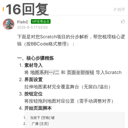
16回复
倒序
FishC
VIP至尊会员
2025-8-5 17:02:53
下面是对您Scratch项目的分步解析，帮您梳理核心逻
辑（按BBCode格式整理）：
一、核心步骤精炼
素材导入
将
地图系列一/二
和
页面全部按钮
导入Scratch
界面设置
拉伸地图素材完全覆盖舞台（无留白/溢出）
按钮定位
将按钮拖到地图对应位置（需手动调整对齐）
开始页面脚本
当按下 [空格] 键
广播 [主页]