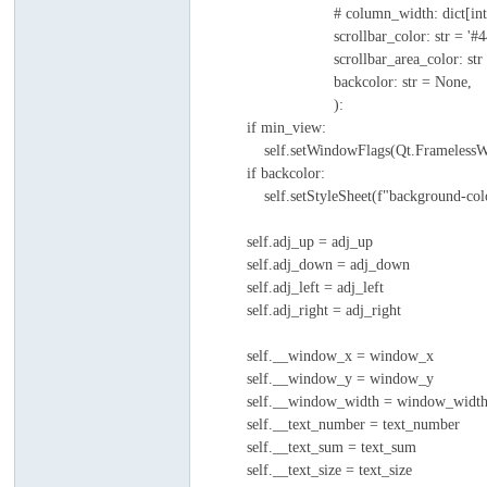
# column_width: dict[int, i
scrollbar_color: str = '
scrollbar_area_color: str
backcolor: str = N
):
if min_view:
self.setWindowFlags(Qt.Framele
if backcolor:
self.setStyleSheet(f"background-c
self.adj_up = adj_up
self.adj_down = adj_down
self.adj_left = adj_left
self.adj_right = adj_right
self.__window_x = window_x
self.__window_y = window_y
self.__window_width = window_widt
self.__text_number = text
self.__text_sum = text
self.__text_size = text_s