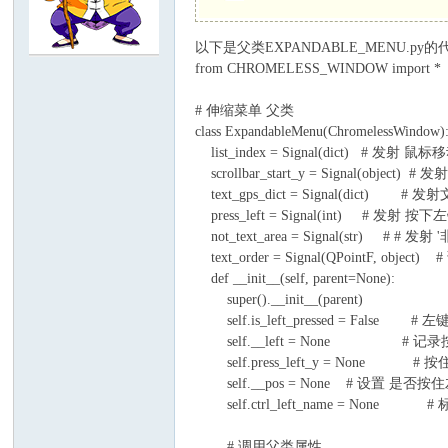
以下是父类EXPANDABLE_MENU.py
C
from CHROMELESS_WINDOW import *
# 伸缩菜单 父类
class ExpandableMenu(ChromelessWindow)
list_index = Signal(dict)
scrollbar_start_y = Signal(object
text_gps_dict = Signal(dict) # 发
press_left = Signal(int) # 发
not_text_area = Signal(str) # #
text_order = Signal(QPointF,
论
def __init__(self, parent=None):
super().__init__(parent)
self.is_left_pressed = False #
self.__left = None # 记
self.press_left_y = None 
self.__pos = None # 设置
self.ctrl_left_name = Non
# 调用父类属性