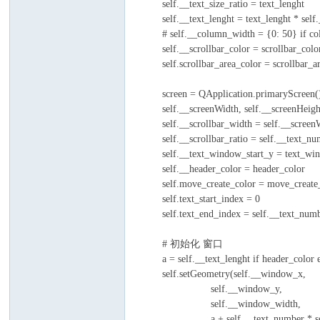
self.__text_size_ratio = text
self.__text_lenght = text_lenght * 
# self.__column_width = {0: 50} i
self.__scrollbar_color = scroll
self.scrollbar_area_color = scroll
screen = QApplication.primaryScreen()
self.__screenWidth, self.__screenHeight =
self.__scrollbar_width = self.
self.__scrollbar_ratio = self.__tex
self.__text_window_start_y 
self.__header_color = h
self.move_create_color = 
self.text_start_ind
self.text_end_index = sel
# 初始化 窗口
a = self.__text_lenght if header_color e
self.setGeometry(self.__window_x,
self.__window_y,
self.__window_width,
a + self.__text_number * self.__tex