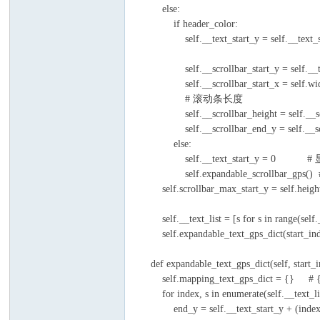
else:
if header_color:
self.__text_start_y = self.__text
self.__scrollbar_start_y = s
self.__scrollbar_start_x = self.wid
# 滚动条长度
self.__scrollbar_height = self.__scrollba
self.__scrollbar_end_y = self.__scro
else:
self.__text_start_y = 0
self.expandable_scrollbar_gps
self.scrollbar_max_start_y = self.he
self.__text_list = [s for s in r
self.expandable_text_gps_dict(start
def expandable_text_gps_dict(self, start_i
self.mapping_text_gps_dict
for index, s in enumerate(self.__text_lis
end_y = self.__text_start_y + (index