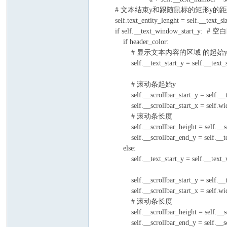
# 文本结束y和跟随鼠标的矩形y的
self.text_entity_lenght = self.__text_size 
if self.__text_window_start_y: # 
if header_color:
# 显示文本内容的区域 的起始
self.__text_start_y = self.__text_size *
# 滚动条起始y
self.__scrollbar_start_y = self.__te
self.__scrollbar_start_x = self.wid
# 滚动条长度
self.__scrollbar_height = self.__scrollba
self.__scrollbar_end_y = self.__text
else:
self.__text_start_y = self.__
self.__scrollbar_start_y = self._
self.__scrollbar_start_x = self.wid
# 滚动条长度
self.__scrollbar_height = self.__scrollb
self.__scrollbar_end_y = self.__scro