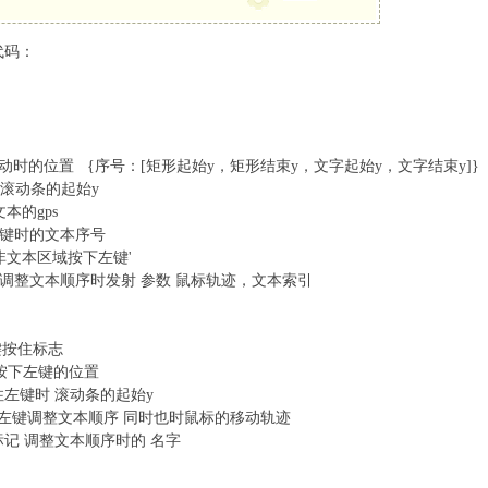
的代码：
:
 # 发射 鼠标移动时的位置 {序号：[矩形起始y，矩形结束y，文字起始y，文字结束y]}
) # 发射滚动条的起始y
射文本的gps
射 按下左键时的文本序号
 发射 '非文本区域按下左键'
 object) # 调整文本顺序时发射 参数 鼠标轨迹，文本索引
 左键按住标志
录按下左键的位置
# 按住左键时 滚动条的起始y
 是否按住左键调整文本顺序 同时也时鼠标的移动轨迹
e # 标记 调整文本顺序时的 名字