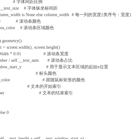
_lenght # 字体间距比例
self.__text_size # 字体纵坐标间距
f column_width is None else column_width # 每一列的宽度{类序号：宽度}
bar_color # 滚动条颜色
bar_area_color # 滚动条区域颜色
.geometry()
 screen.width(), screen.height()
__screenWidth * 0.01 # 滚动条宽度
t_number / self.__text_sum # 滚动条占比
= text_window_start_y # 用于显示文本区域的起始x位置
eader_color # 标头颜色
move_create_color # 跟随鼠标矩形的颜色
ex = 0 # 文本的开始索引
f.__text_number # 文本的结束索引
lse 0
t_lenght + self.__text_window_start_y)