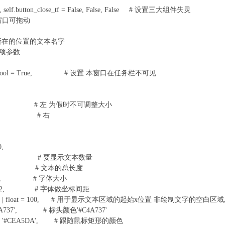
f, self.button_close_tf = False, False, False # 设置三大组件失灵
真时窗口可拖动
# 鼠标所在的位置的文本名字
化各项参数
min_view: bool = True, # 设置 本窗口在任务栏不可见
lse, # 左 为假时不可调整大小
rue, # 右
,
 20, # 要显示文本数量
00, # 文本的总长度
 = 10, # 字体大小
at = 2, # 字体做坐标间距
t | float = 100, # 用于显示文本区域的起始x位置 非绘制文字的空白区
A737', # 标头颜色'#C4A737'
= '#CEA5DA', # 跟随鼠标矩形的颜色