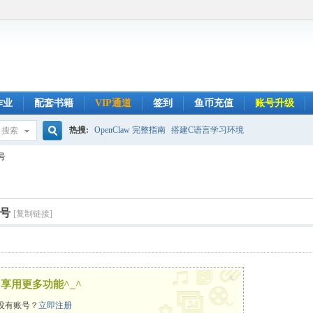
作业
配套书籍
VIP通道
签到
鱼币充值
账号升级
热搜:
OpenClaw 完整指南
搭建C语言学习环境
搜索
搜
号
索
信号
[复制链接]
x
享用更多功能^_^
没有账号？
立即注册