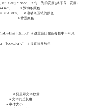
nt | float] = None, # 每一列的宽度{类序号：宽度}
#444343', # 滚动条颜色
 = '#FAF8F8', # 滚动条区域的颜色
one, # 背景颜色
ssWindowHint | Qt.Tool) # 设置窗口在任务栏中不可见
olor: {backcolor};") # 设置背景颜色
h
_number # 要显示文本数量
_sum # 文本的总长度
ize # 字体大小