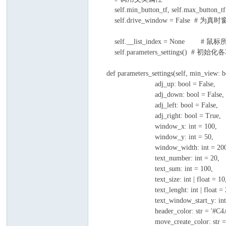
坛
self.min_button_tf, self.max_button_t
self.drive_window = False # 为
self.__list_index = None 
self.parameters_settings() # 初始
def parameters_settings(self, 
adj_up: bool = False,
adj_down: bool = False,
adj_left: bool = Fa
adj_right: bool = T
window_x: int = 100,
window_y: int = 50,
window_width: int = 200
text_number: int =
text_sum: int = 1
text_size: int | float
text_lenght: int | flo
text_window_start_y: in
header_color: str = '#C4
move_create_color: str 