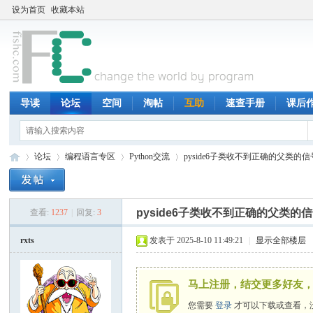
设为首页
收藏本站
导读
论坛
空间
淘帖
互助
速查手册
课后
论坛
编程语言专区
Python交流
pyside6子类收不到正确的父类的信
pyside6子类收不到正确的父类的
查看:
1237
|
回复:
3
鱼
»
›
›
›
rxts
发表于 2025-8-10 11:49:21
|
显示全部楼层
马上注册，结交更多好友，
您需要
登录
才可以下载或查看，