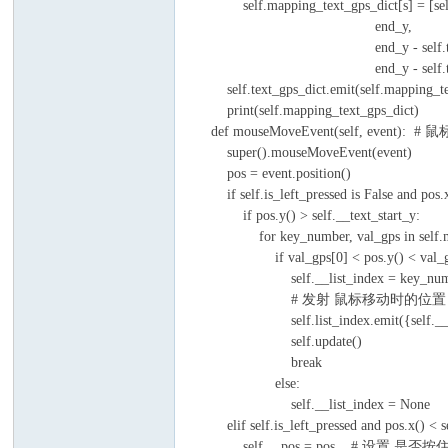
self.mapping_text_gps_dict[s] = [self.__
end_y,
end_y - self.text_entity_len
end_y - self.text_enti
self.text_gps_dict.emit(self.mapping_te
print(self.mapping_text_gps_dict)
def mouseMoveEvent(self, event): #
super().mouseMoveEvent(event)
pos = event.position()
if self.is_left_pressed is False and p
if pos.y() > self.__text_start_y:
for key_number, val_gps in self.mapp
if val_gps[0] < pos.y() < val_gp
self.__list_index = key_num
# 发射 鼠标移动时的位置 {序号
self.list_index.emit({self.__list
self.update()
break
else:
self.__list_index = None
elif self.is_left_pressed and pos.x(
self.__pos = pos # 设置 