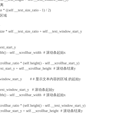
距离
* ((self.__text_size_ratio - 1) / 2)
空白区域
y
 self.__text_size_ratio + self.__text_window_start_y
xt_start_y
th() - self.__scrollbar_width # 滚动条起始x
r_ratio * (self.height() - self.__scrollbar_start_y)
_start_y + self.__scrollbar_height # 滚动条结束y
text_window_start_y # # 显示文本内容的区域 的起始y
_text_window_start_y # 滚动条起始y
th() - self.__scrollbar_width # 滚动条起始x
ar_ratio * (self.height() - self.__text_window_start_y)
llbar_start_y + self.__scrollbar_height # 滚动条结束y