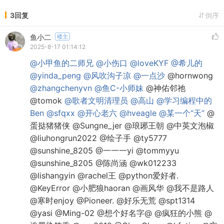
3回复
倒序
鱼小二
楼主
2025-8-17 01:14:12
@小甲鱼的二师兄
@小伤口
@loveKYF
@希儿的
@yinda_peng
@风吹沟子凉
@一点沙
@hornwong
@zhangchenyvn
@鱼C-小师妹
@神佑邻祂
@tomok
@歌者文明清理员
@高山
@学习编程中的
Ben
@sfqxx
@开心老六
@hveagle
@某一个“天”
@
蛋挞猪猪侠 @Sungne_jer @琅琊王朝 @中英文泡椒
@liuhongrun2022 @绘子手 @ty5777
@sunshine_8205 @一一一yi @tommyyu
@sunshine_8205 @陈尚涵 @wk012233
@lishangyin @rachel王 @python爱好者.
@KeyError @小肥狼haoran @画风华 @我不是路人
@寒时enjoy @Pioneer. @好乐无荒 @spt1314
@yasi @Ming-02 @想个好名字@ @疯狂的小熊 @