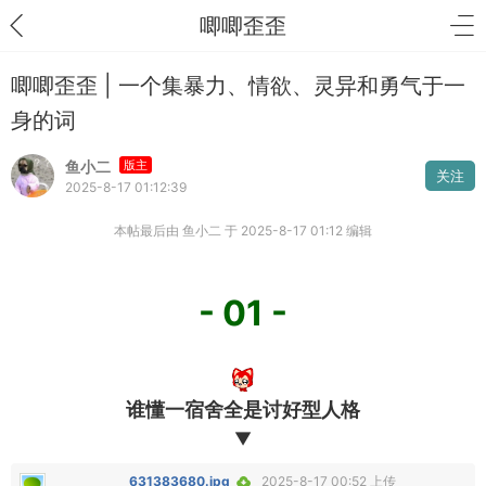
唧唧歪歪
唧唧歪歪 | 一个集暴力、情欲、灵异和勇气于一
身的词
鱼小二
版主
关注
2025-8-17 01:12:39
本帖最后由 鱼小二 于 2025-8-17 01:12 编辑
- 01 -
谁懂一宿舍全是讨好型人格
▼
631383680.jpg
2025-8-17 00:52 上传