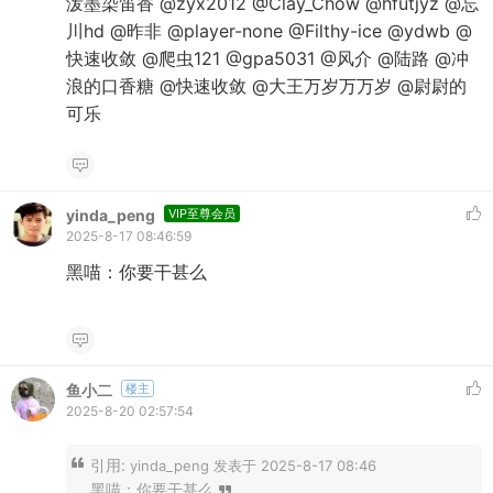
泼墨染笛香 @zyx2012 @Clay_Chow @hfutjyz @忘
川hd @昨非 @player-none @Filthy-ice @ydwb @
快速收敛 @爬虫121 @gpa5031 @风介 @陆路 @冲
浪的口香糖 @快速收敛 @大王万岁万万岁 @尉尉的
可乐
yinda_peng
VIP至尊会员
2025-8-17 08:46:59
黑喵：你要干甚么
鱼小二
楼主
2025-8-20 02:57:54
引用:
yinda_peng 发表于 2025-8-17 08:46
黑喵：你要干甚么