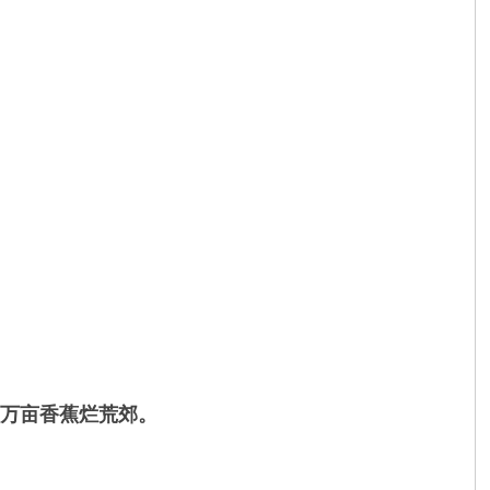
。
，万亩香蕉烂荒郊。
。