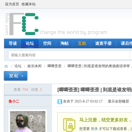
设为首页
收藏本站
导读
论坛
空间
淘帖
互助
速查手册
课后
论坛
娱乐休闲
唧唧歪歪
唧唧歪歪 | 到底是谁发明的奥德彪语录呀，
[唧唧歪歪]
唧唧歪歪 | 到底是谁
查看:
714
|
回复:
2
鱼
»
›
›
›
鱼小二
发表于 2025-8-27 03:02:17
|
显示全部楼层
马上注册，结交更多好友，
您需要
登录
才可以下载或查看，