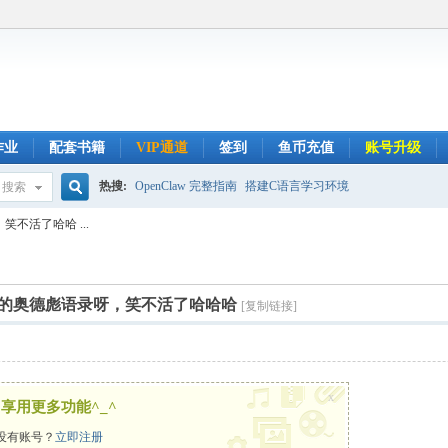
作业
配套书籍
VIP通道
签到
鱼币充值
账号升级
热搜:
OpenClaw 完整指南
搭建C语言学习环境
搜索
搜
笑不活了哈哈 ...
索
发明的奥德彪语录呀，笑不活了哈哈哈
[复制链接]
x
享用更多功能^_^
没有账号？
立即注册