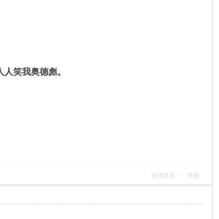
。
。
人人笑我奥德彪。
使用道具
举报