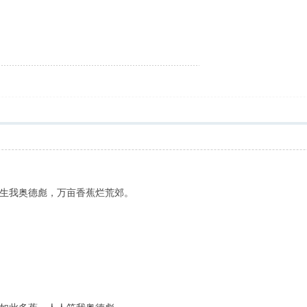
生我奥德彪，万亩香蕉烂荒郊。