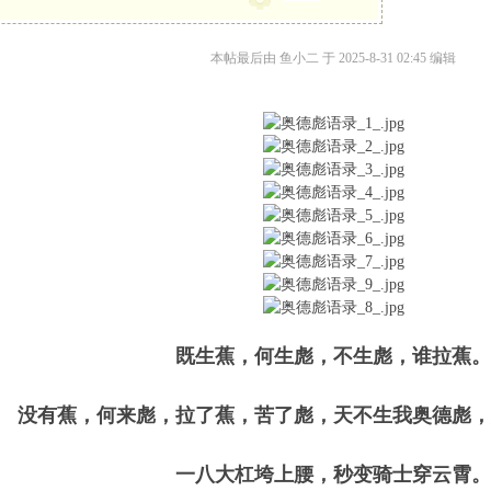
本帖最后由 鱼小二 于 2025-8-31 02:45 编辑
既生蕉，何生彪，不生彪，谁拉蕉
没有蕉，何来彪，拉了蕉，苦了彪，天不生我奥德彪
一八大杠垮上腰，秒变骑士穿云霄