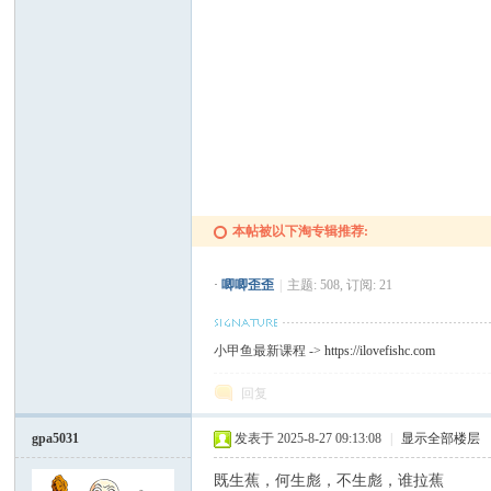
坛
本帖被以下淘专辑推荐:
·
唧唧歪歪
|
主题: 508, 订阅: 21
小甲鱼最新课程 ->
https://ilovefishc.com
回复
gpa5031
发表于 2025-8-27 09:13:08
|
显示全部楼层
既生蕉，何生彪，不生彪，谁拉蕉