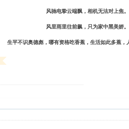
风驰电挚云端飘，相机无法对上焦
风里雨里往前飙，只为家中黑美娇
生平不识奥德彪，哪有资格吃香蕉，生活如此多蕉，