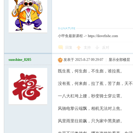
小甲鱼最新课程 ->
https://ilovefishc.com
回复
支持
反对
sunshine_8205
发表于 2025-8-27 09:29:07
|
显示全部楼层
既生蕉，何生彪，不生彪，谁拉蕉。
没有蕉，何来彪，拉了蕉，苦了彪，天不
一八大杠垮上腰，秒变骑士穿云霄。
风驰电挚云端飘，相机无法对上焦。
风里雨里往前飙，只为家中黑美娇。