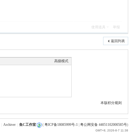
使用道具
举报
返回列表
高级模式
本版积分规则
|
Archiver
|
鱼C工作室
(
粤ICP备18085999号-1
|
粤公网安备 44051102000585号
)
GMT+8, 2026-8-7 11:38