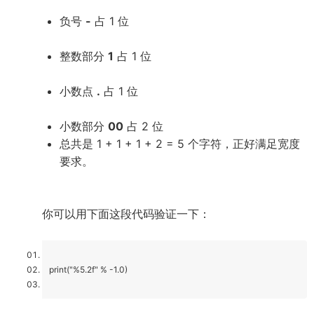
负号
-
占 1 位
整数部分
1
占 1 位
小数点
.
占 1 位
小数部分
00
占 2 位
总共是 1 + 1 + 1 + 2 = 5 个字符，正好满足宽度
要求。
你可以用下面这段代码验证一下：
print("%5.2f" % -1.0)