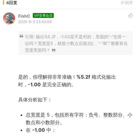
4回复
倒序
FishC
VIP至尊会员
2025-9-3 23:42:06
引用: 输出%5.2f，-1.00是不是对的，里面的“-”也算一
位吗？宽度是5，精度小数点后面2位，“-”和“.”都要算在
宽度里面吗？
是的，你理解得非常准确！
%5.2f
格式化输出
时，
-1.00
是完全正确的。
具体分析如下：
总宽度是 5，包括所有字符：负号、整数部分、小
数点和小数部分。
在
-1.00
中：