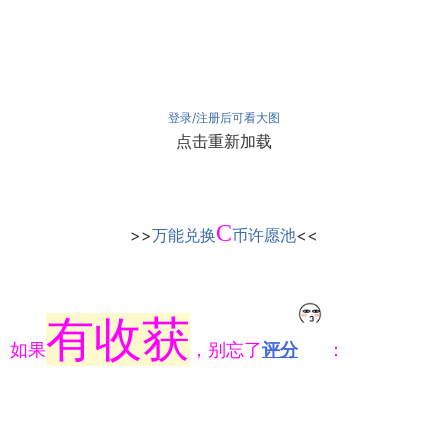
登录/注册后可看大图
点击重新加载
C
>>
万能兑换
币许愿池
<<
有收获
如果
，别忘了
评分
：