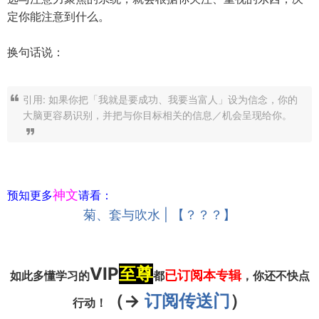
定你能注意到什么。
换句话说：
引用: 如果你把「我就是要成功、我要当富人」设为信念，你的
大脑更容易识别，并把与你目标相关的信息／机会呈现给你。
神文
预知更多
请看：
菊、套与吹水 | 【？？？】
VIP
至尊
已订阅本专辑
如此多懂学习的
都
，你还不快点
（->
订阅传送门
）
行动！