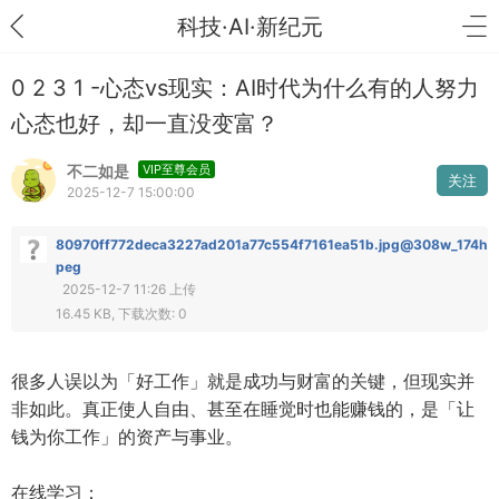
科技·AI·新纪元
0 2 3 1 -心态vs现实：AI时代为什么有的人努力
心态也好，却一直没变富？
不二如是
VIP至尊会员
关注
2025-12-7 15:00:00
80970ff772deca3227ad201a77c554f7161ea51b.jpg@308w_174h.j
peg
2025-12-7 11:26 上传
16.45 KB, 下载次数: 0
很多人误以为「好工作」就是成功与财富的关键，但现实并
非如此。真正使人自由、甚至在睡觉时也能赚钱的，是「让
钱为你工作」的资产与事业。
在线学习：