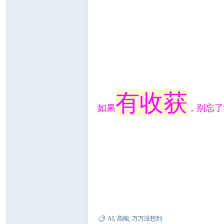
有收获
如果
，别忘了
AI
,
高能
,
万万没想到