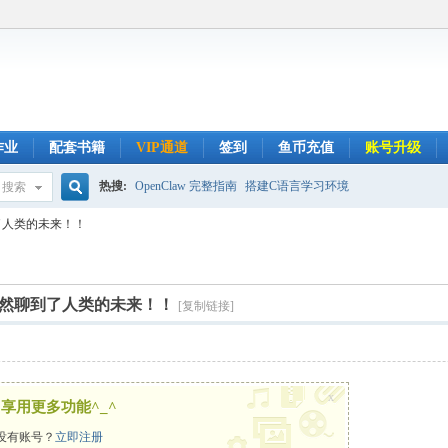
作业
配套书籍
VIP通道
签到
鱼币充值
账号升级
热搜:
OpenClaw 完整指南
搭建C语言学习环境
搜索
搜
聊到了人类的未来！！
索
聊天，竟然聊到了人类的未来！！
[复制链接]
x
享用更多功能^_^
没有账号？
立即注册