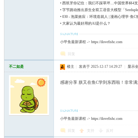
•
西班牙你记住：我们不踩草坪....中国世界杯4支队
•
字节跳动推出原生全双工语音大模型「Seedupl
•
030 - 泡菜效应：环境造就人 | 漫画心理学·鱼
•
大家认为最好用的AI是什么？
小甲鱼最新课程 ->
https://ilovefishc.com
回复
不二如是
楼主
|
发表于 2025-12-17 14:29:27
|
显示
感谢分享 朕又在鱼C学到东西啦！非常满
小甲鱼最新课程 ->
https://ilovefishc.com
回复
支持
反对