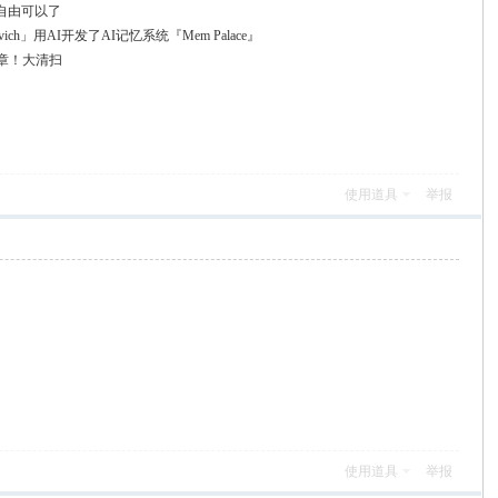
自由可以了
ovich」用AI开发了AI记忆系统『Mem Palace』
章！大清扫
使用道具
举报
使用道具
举报