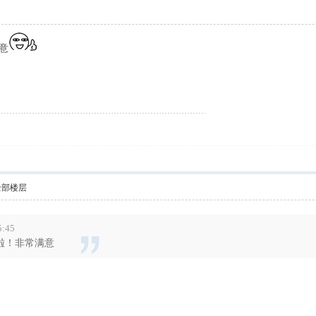
意
全部楼层
5:45
啦！非常满意