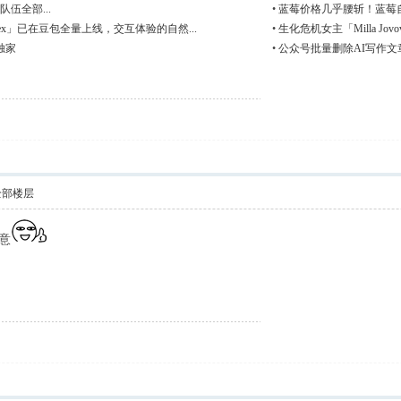
伍全部...
•
蓝莓价格几乎腰斩！蓝莓
ex」已在豆包全量上线，交互体验的自然...
•
生化危机女主「Milla Jov
C独家
•
公众号批量删除AI写作文
全部楼层
意