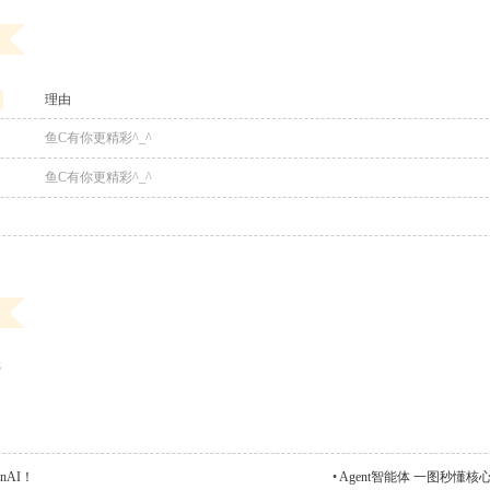
6
理由
鱼C有你更精彩^_^
鱼C有你更精彩^_^
3
nAI！
•
Agent智能体 一图秒懂核