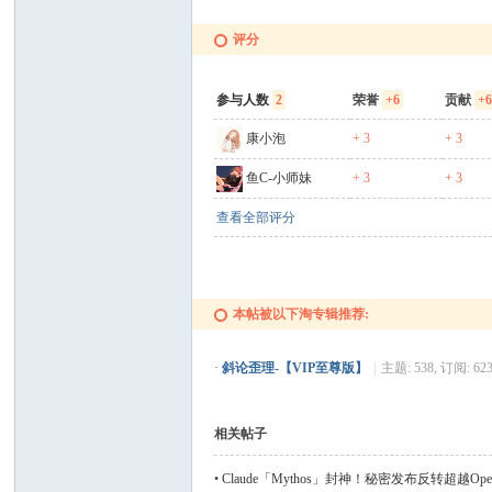
评分
参与人数
2
荣誉
+6
贡献
+
康小泡
+ 3
+ 3
鱼C-小师妹
+ 3
+ 3
查看全部评分
本帖被以下淘专辑推荐:
·
斜论歪理-【VIP至尊版】
|
主题: 538, 订阅: 62
相关帖子
•
Claude「Mythos」封神！秘密发布反转超越Ope