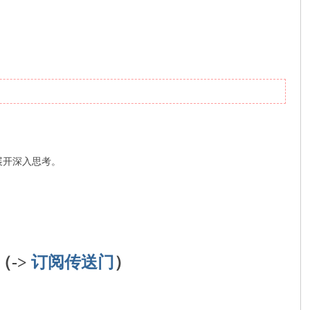
展开深入思考。
（->
订阅传送门
）