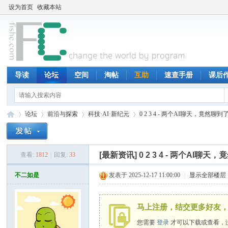
设为首页
收藏本站
导读
论坛
空间
淘帖
互助
速查手册
课后
论坛
前沿与探索
科技·AI·新纪元
0 2 3 4 - 两个AI聊天，竟然
[最新资讯]
0 2 3 4 - 两个AI
查看:
1812
|
回复:
33
鱼
»
›
›
›
不二如是
发表于 2025-12-17 11:00:00
|
显示全部楼层
马上注册，结交更多好友，
您需要
登录
才可以下载或查看，