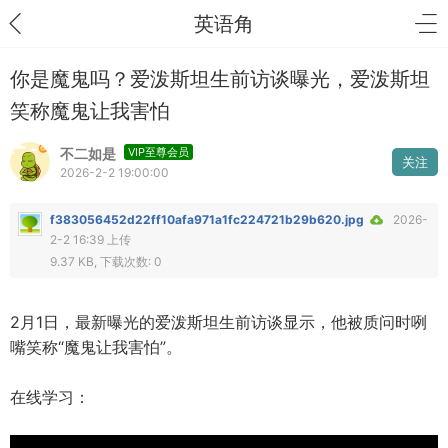
英语角
你是魔鬼吗？爱泼斯坦生前访谈曝光，爱泼斯坦
笑称魔鬼让我害怕
不二如是
VIP至尊会员
关注
2026-2-2 19:00:00
f383056452d22ff10afa971a1fc224721b29b620.jpg
2026-
2-2 16:39 上传
9.37 KB, 下载次数: 0
2月1日，最新曝光的爱泼斯坦生前访谈显示，他被质问时咧
嘴笑称“魔鬼让我害怕”。
在线学习：