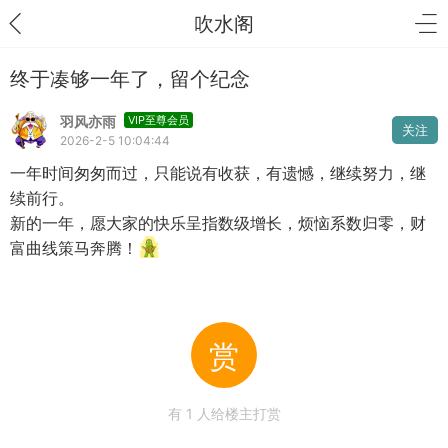
吹水阁
终于凑够一年了，留个纪念
羽风亦雨
VIP至尊会员
关注
2026-2-5 10:04:44
一年时间匆匆而过，只能说有收获，有遗憾，继续努力，继
续前行。
新的一年，愿大家的快乐呈指数级增长，烦恼系数归零，财
富曲线策马奔腾！
赏
有
1
人给楼主打赏