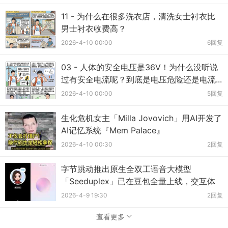
11 - 为什么在很多洗衣店，清洗女士衬衣比
男士衬衣收费高？
2026-4-10 00:00
6回复
03 - 人体的安全电压是36V！为什么没听说
过有安全电流呢？到底是电压危险还是电流...
2026-4-10 00:00
5回复
生化危机女主「Milla Jovovich」用AI开发了
AI记忆系统『Mem Palace』
2026-4-10 00:30
2回复
字节跳动推出原生全双工语音大模型
「Seeduplex」已在豆包全量上线，交互体
验的自然...
2026-4-9 19:30
2回复
查看更多