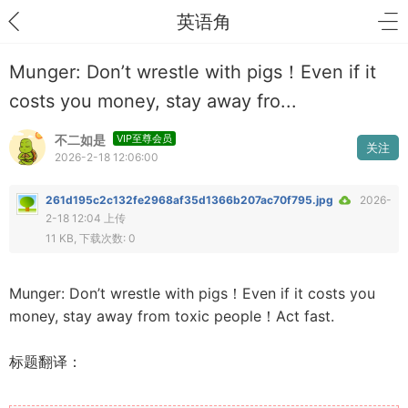
英语角
Munger: Don’t wrestle with pigs！Even if it
costs you money, stay away fro...
不二如是
VIP至尊会员
关注
2026-2-18 12:06:00
261d195c2c132fe2968af35d1366b207ac70f795.jpg
2026-
2-18 12:04 上传
11 KB, 下载次数: 0
Munger: Don’t wrestle with pigs！Even if it costs you
money, stay away from toxic people！Act fast.
标题翻译：