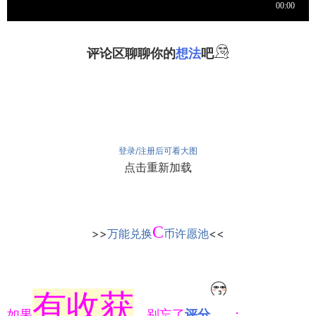
评论区聊聊你的
想法
吧
登录/注册后可看大图
点击重新加载
C
>>
万能兑换
币许愿池
<<
有收获
如果
，别忘了
评分
：