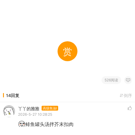
赏
526阅读
14回复
倒序
丫丫的雅雅
高级鱼油I
2026-5-27 10:28:25
鲱鱼罐头汤拌芥末扣肉