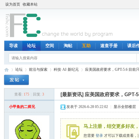
设为首页
收藏本站
导读
论坛
空间
淘帖
互助
速查手册
课后
论坛
前沿与探索
科技·AI·新纪元
应美国政府要求，GPT-5.6 目前只
[最新资讯]
应美国政府要求，GPT-5
查看:
175
|
回复:
3
鱼
»
›
›
›
小甲鱼的二师兄
发表于 2026-6-28 05:22:02
|
显示全部楼层
马上注册，结交更多好友，
您需要
登录
才可以下载或查看，