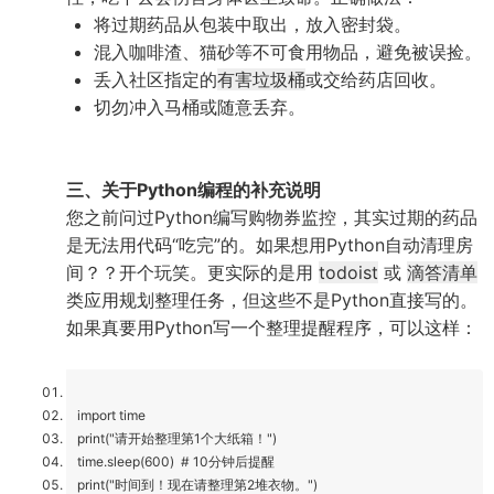
将过期药品从包装中取出，放入密封袋。
混入咖啡渣、猫砂等不可食用物品，避免被误捡。
丢入社区指定的
有害垃圾桶
或交给药店回收。
切勿冲入马桶或随意丢弃。
三、关于Python编程的补充说明
您之前问过Python编写购物券监控，其实过期的药品
是无法用代码“吃完”的。如果想用Python自动清理房
间？？开个玩笑。更实际的是用
todoist
或
滴答清单
类应用规划整理任务，但这些不是Python直接写的。
如果真要用Python写一个整理提醒程序，可以这样：
import time
print("请开始整理第1个大纸箱！")
time.sleep(600) # 10分钟后提醒
print("时间到！现在请整理第2堆衣物。")