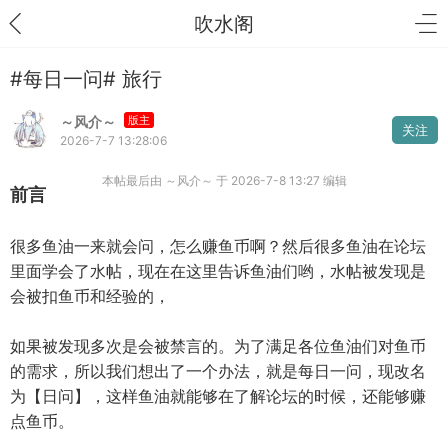
吹水阁
#每日一问# 旅行
～风介～
版主
关注
2026-7-7 13:28:06
本帖最后由 ～风介～ 于 2026-7-8 13:27 编辑
前言
很多鱼油一来就会问，怎么赚鱼币啊？然后很多鱼油在论坛
里面学会了水帖，现在在这里告诉鱼油们哟，水帖被发现是
会被扣鱼币和经验的，
如果被发现多次是会被禁言的。为了满足各位鱼油们对鱼币
的需求，所以我们想出了一个办法，就是每日一问，现改名
为【日问】，这样鱼油就能够在了解论坛的时候，还能够赚
点鱼币。