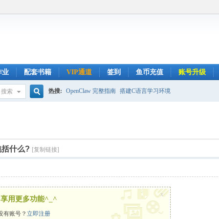
作业
配套书籍
VIP通道
签到
鱼币充值
账号升级
热搜:
OpenClaw 完整指南
搭建C语言学习环境
搜索
搜
?
索
包括什么?
[复制链接]
x
享用更多功能^_^
没有账号？
立即注册