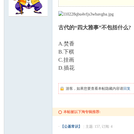
C
古代的“四大雅事”不包括什么?
A.焚香
B.下棋
C.挂画
D.插花
论
游客，如果您要查看本帖隐藏内容请
回复
本帖被以下淘专辑推荐:
·
【公基常识】
|
主题: 157, 订阅: 4