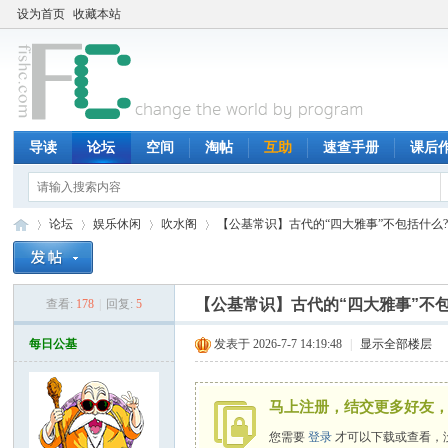
设为首页
收藏本站
导读
论坛
空间
淘帖
互助
速查手册
课后
论坛
娱乐休闲
吹水阁
【公基常识】古代的“四大雅事”不包括什么
【公基常识】古代的“四大雅事”不
查看:
178
|
回复:
5
鱼
»
›
›
›
每日公基
发表于 2026-7-7 14:19:48
|
显示全部楼层
马上注册，结交更多好友，
您需要
登录
才可以下载或查看，