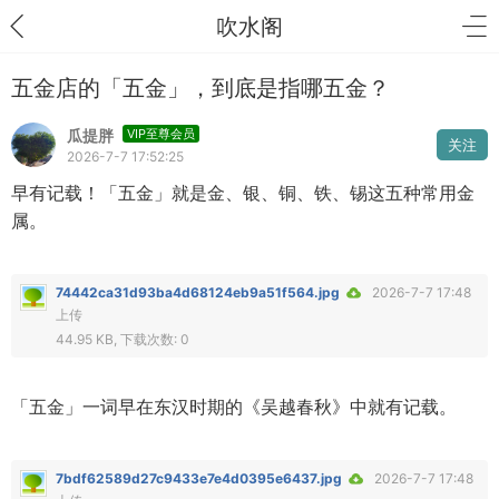
吹水阁
五金店的「五金」，到底是指哪五金？
瓜提胖
VIP至尊会员
关注
2026-7-7 17:52:25
早有记载！「五金」就是金、银、铜、铁、锡这五种常用金
属。
74442ca31d93ba4d68124eb9a51f564.jpg
2026-7-7 17:48
上传
44.95 KB, 下载次数: 0
「五金」一词早在东汉时期的《吴越春秋》中就有记载。
7bdf62589d27c9433e7e4d0395e6437.jpg
2026-7-7 17:48