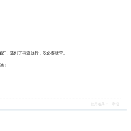
选配”，遇到了再查就行，没必要硬背。
油！
使用道具
举报