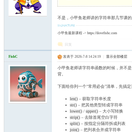
不是，小甲鱼老师讲的字符串那几节课的
C
小甲鱼最新课程 ->
https://ilovefishc.com
回复
FishC
发表于 2026-7-8 14:24:19
|
显示全部楼层
小甲鱼老师讲字符串函数的时候，并不是
背。
论
下面给你列一个“常用必会”清单，先搞
len()
– 获取字符串长度
str()
– 把其他类型转成字符串
lower()
/
upper()
– 大小写转换
strip()
– 去除首尾空白字符
split()
– 按指定分隔符拆成列表
join()
– 把列表合并成字符串