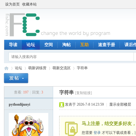
设为首页
收藏本站
导读
论坛
空间
淘帖
互助
速查手册
课后
论坛
萌新训练营
萌新交流区
字符串
字符串
查看:
197
|
回复:
3
[复制链接]
鱼
»
›
›
›
pythonlijunyi
发表于 2026-7-8 14:23:59
|
显示全部楼层
马上注册，结交更多好友，
您需要
登录
才可以下载或查看，