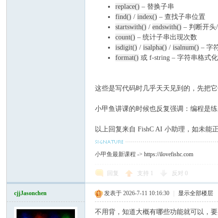
replace()
– 替换子串
坛
find()
/
index()
– 查找子串位置
startswith()
/
endswith()
– 判断开头
count()
– 统计子串出现次数
isdigit()
/
isalpha()
/
isalnum()
– 字
format()
或 f-string – 字符串格式
这些是写代码时几乎天天见到的，先把
小甲鱼讲课的时候也反复强调：编程是练
以上回复来自 FishC AI 小助理，如
小甲鱼最新课程 ->
https://ilovefishc.com
回复
支持
1
反对
0
cjjJasonchen
发表于 2026-7-11 10:16:30
|
显示全部楼层
不用背，知道大概有哪些功能就可以，要