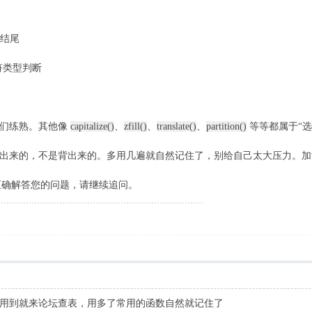
/结尾
符类型判断
化
它们练熟。其他像
capitalize()
、
zfill()
、
translate()
、
partition()
等等都属于“
出来的，不是背出来的。多用几遍就自然记住了，别给自己太大压力。加
未能正确解答您的问题，请继续追问。
用到就来论坛查表，用多了常用的函数自然就记住了