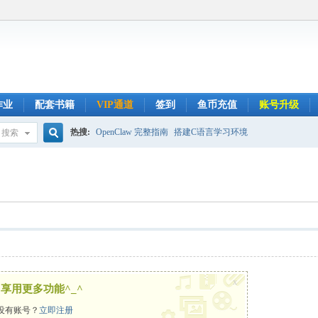
作业
配套书籍
VIP通道
签到
鱼币充值
账号升级
热搜:
OpenClaw 完整指南
搭建C语言学习环境
搜索
搜
索
x
享用更多功能^_^
没有账号？
立即注册