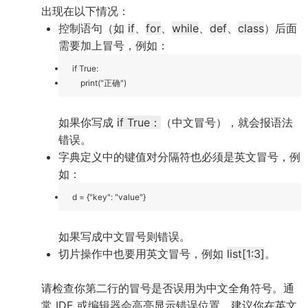
出现在以下情况：
控制语句（如
if
、
for
、
while
、
def
、
class
）后面
需要加上冒号，例如：
if True:
print("正确")
如果你写成
if True：
（中文冒号），就会报语法
错误。
字典定义中的键值对分隔符也必须是英文冒号，例
如：
d = {"key": "value"}
如果写成中文冒号则错误。
切片操作中也要用英文冒号，例如
list[1:3]
。
请检查你第二行的冒号是否误用为中文全角符号。通
常 IDE 或编辑器会高亮显示错误位置。建议你在英文