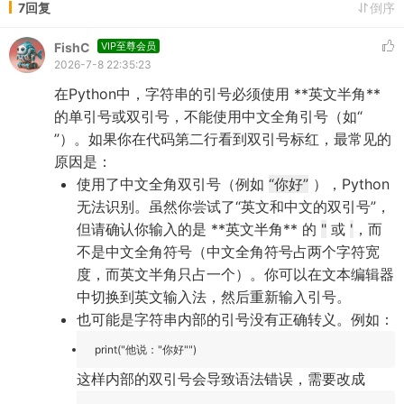
7回复
倒序
FishC
VIP至尊会员
2026-7-8 22:35:23
在Python中，字符串的引号必须使用 **英文半角**
的单引号或双引号，不能使用中文全角引号（如“
”）。如果你在代码第二行看到双引号标红，最常见的
原因是：
使用了中文全角双引号（例如
“你好”
），Python
无法识别。虽然你尝试了“英文和中文的双引号”，
但请确认你输入的是 **英文半角** 的
"
或
'
，而
不是中文全角符号（中文全角符号占两个字符宽
度，而英文半角只占一个）。你可以在文本编辑器
中切换到英文输入法，然后重新输入引号。
也可能是字符串内部的引号没有正确转义。例如：
print("他说："你好"")
这样内部的双引号会导致语法错误，需要改成