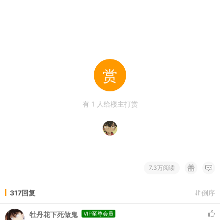
赏
有
1
人给楼主打赏
7.3万阅读
317回复
倒序
牡丹花下死做鬼
VIP至尊会员