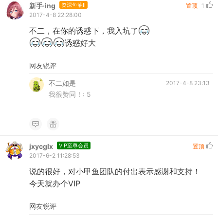
新手·ing
资深鱼油II
置顶
1
2017-4-8 22:28:00
不二，在你的诱惑下，我入坑了
诱惑好大
网友锐评
不二如是
2017-4-8 23:13
我很赞同！:
5
jxycglx
VIP至尊会员
置顶
2017-6-2 11:28:53
说的很好，对小甲鱼团队的付出表示感谢和支持！
今天就办个VIP
网友锐评