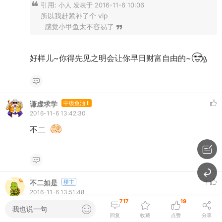
引用:
小人 发表于 2016-11-6 10:06
所以我赶紧补了个 vip
感觉小甲鱼太不容易了
好样儿~你得先见之明会让你早日财富自由的~
谦虚求学
中级鱼油III
2016-11-6 13:42:30
不二
不二如是
楼主
1
2016-11-6 13:51:48
717
19
我也说一句
引用:
回复
收藏
点赞
分享
谦虚求学 发表于 2016-11-6 13:42