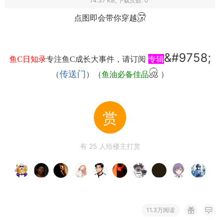
74.37 KB, 下载次数: 0
点图即会带你穿越
&#9758;
专辑
鱼C日知录
专注鱼C成长大事件，请订阅
传送门
（
）（
鱼油必备佳品
）
赏
有
25
人给楼主打赏
11.3万阅读