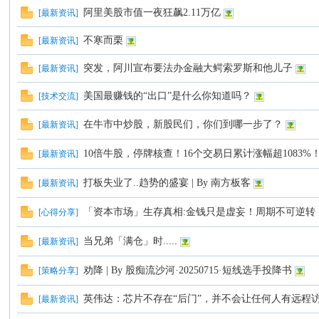
阿里美股市值一夜狂飙2.11万亿
[
最新资讯
]
不寒而栗
[
最新资讯
]
C
突发，阿川宣布要法办金融大鳄索罗斯和他儿子
[
最新资讯
]
美国最赚钱的“出口”是什么你知道吗？
[
技术交流
]
在牛市中炒股，新股民们，你们到哪一步了？
[
最新资讯
]
10倍牛股，停牌核查！16个交易日累计涨幅超1083%！20
[
最新资讯
]
打板失业了..趋势的盛宴 | By 南方板客
[
最新资讯
]
论
「资本市场」生存真相:金钱只是虚妄！周期不可逆转
[
心得分享
]
当兄弟「满仓」时.....
[
最新资讯
]
劝降 | By 股痴流沙河·20250715·短线选手投降书
[
策略分享
]
英伟达：芯片不存在“后门”，并不会让任何人有远程
[
最新资讯
]