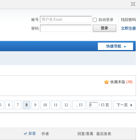
账号
自动登录
找回密码
登录
密码
立即注册
快捷导航
收藏本版
(
38
)
5
6
7
8
9
10
11
12
... 15
/ 15 页
下一页
新窗
作者
回复/查看
最后发表