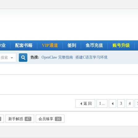
作业
配套书籍
VIP通道
签到
鱼币充值
账号升级
热搜:
OpenClaw 完整指南
搭建C语言学习环境
搜索
搜
索
返 回
1 ...
3
4
新手解惑
47
会员臻享
16