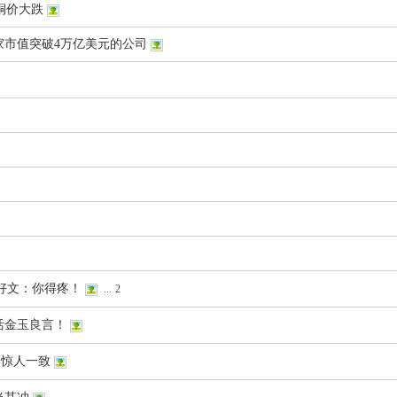
铜价大跌
家市值突破4万亿美元的公司
经典好文：你得疼！
...
2
生活金玉良言！
是惊人一致