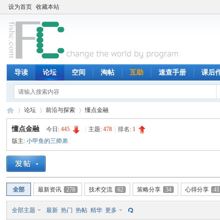
设为首页
收藏本站
导读
论坛
空间
淘帖
互助
速查手册
课后
论坛
前沿与探索
懂点金融
懂点金融
今日:
445
|
主题:
478
|
排名:
1
版主:
小甲鱼的三师弟
鱼
»
›
›
全部
最新资讯
278
技术交流
62
策略分享
34
心得分享
41
全部主题
最新
热门
热帖
精华
更多