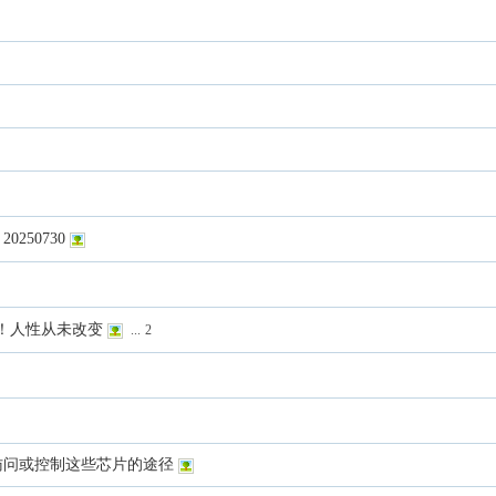
250730
！人性从未改变
...
2
访问或控制这些芯片的途径