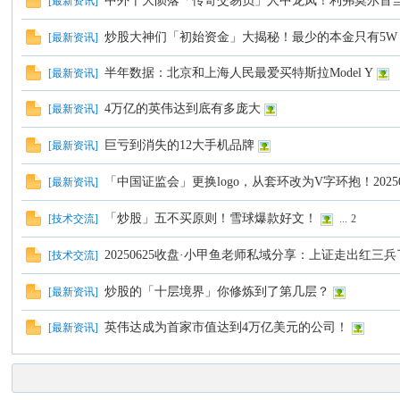
中外十大陨落「传奇交易员」人中龙凤！利弗莫尔首
[
最新资讯
]
炒股大神们「初始资金」大揭秘！最少的本金只有5W
[
最新资讯
]
半年数据：北京和上海人民最爱买特斯拉Model Y
[
最新资讯
]
4万亿的英伟达到底有多庞大
[
最新资讯
]
巨亏到消失的12大手机品牌
[
最新资讯
]
「中国证监会」更换logo，从套环改为V字环抱！20250
[
最新资讯
]
「炒股」五不买原则！雪球爆款好文！
[
技术交流
]
...
2
20250625收盘·小甲鱼老师私域分享：上证走出红三
[
技术交流
]
炒股的「十层境界」你修炼到了第几层？
[
最新资讯
]
英伟达成为首家市值达到4万亿美元的公司！
[
最新资讯
]