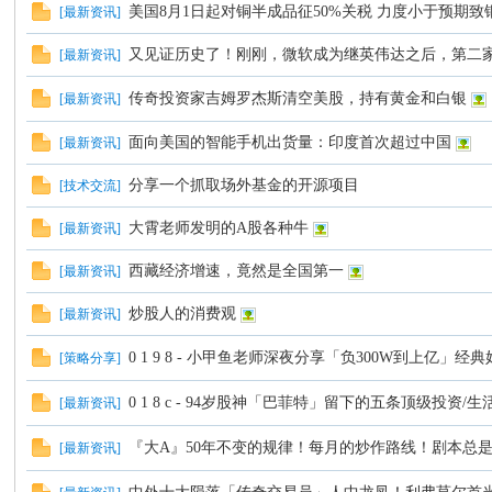
美国8月1日起对铜半成品征50%关税 力度小于预期致
[
最新资讯
]
坛
又见证历史了！刚刚，微软成为继英伟达之后，第二
[
最新资讯
]
传奇投资家吉姆罗杰斯清空美股，持有黄金和白银
[
最新资讯
]
面向美国的智能手机出货量：印度首次超过中国
[
最新资讯
]
分享一个抓取场外基金的开源项目
[
技术交流
]
大霄老师发明的A股各种牛
[
最新资讯
]
西藏经济增速，竟然是全国第一
[
最新资讯
]
炒股人的消费观
[
最新资讯
]
0 1 9 8 - 小甲鱼老师深夜分享「负300W到上亿」
[
策略分享
]
0 1 8 c - 94岁股神「巴菲特」留下的五条顶级投资/
[
最新资讯
]
『大A』50年不变的规律！每月的炒作路线！剧本总
[
最新资讯
]