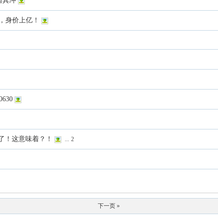
当其冲
，身价上亿！
630
兵了！这意味着？！
...
2
下一页 »