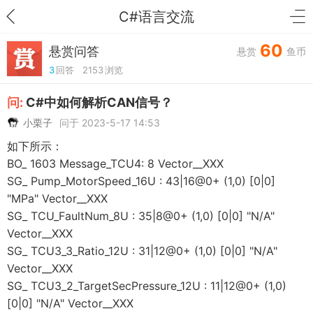
C#语言交流
60
悬赏问答
悬赏
鱼币
3
回答
2153
浏览
问:
C#中如何解析CAN信号？
小栗子
问于 2023-5-17 14:53
如下所示：
BO_ 1603 Message_TCU4: 8 Vector__XXX
SG_ Pump_MotorSpeed_16U : 43|16@0+ (1,0) [0|0]
"MPa" Vector__XXX
SG_ TCU_FaultNum_8U : 35|8@0+ (1,0) [0|0] "N/A"
Vector__XXX
SG_ TCU3_3_Ratio_12U : 31|12@0+ (1,0) [0|0] "N/A"
Vector__XXX
SG_ TCU3_2_TargetSecPressure_12U : 11|12@0+ (1,0)
[0|0] "N/A" Vector__XXX