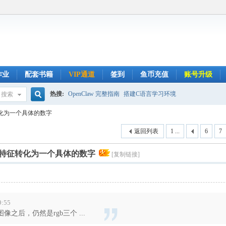
作业
配套书籍
VIP通道
签到
鱼币充值
账号升级
热搜:
OpenClaw 完整指南
搭建C语言学习环境
搜索
搜
化为一个具体的数字
返回列表
1 ...
6
7
索
特征转化为一个具体的数字
[复制链接]
9:55
之后，仍然是rgb三个 ...