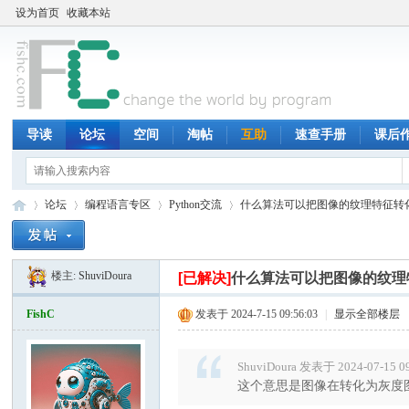
设为首页
收藏本站
导读
论坛
空间
淘帖
互助
速查手册
课后
论坛
编程语言专区
Python交流
什么算法可以把图像的纹理特征转
楼主:
ShuviDoura
[已解决]
什么算法可以把图像的纹理
鱼
»
›
›
›
FishC
发表于 2024-7-15 09:56:03
|
显示全部楼层
ShuviDoura 发表于 2024-07-15 0
这个意思是图像在转化为灰度图像