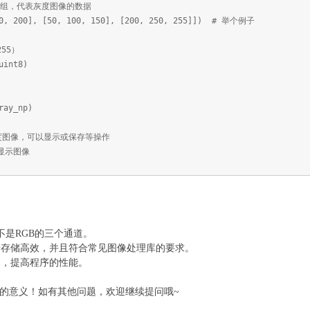
py 数组，代表灰度图像的数据
150, 200], [50, 100, 150], [200, 250, 255]]) # 举个例子
55）
uint8)
ray_np)
 位灰度图像，可以显示或保存等操作
会显示图像
而不是RGB的三个通道。
像数据存储高效，并且符合常见图像处理库的要求。
用，提高程序的性能。
的意义！如有其他问题，欢迎继续提问哦~