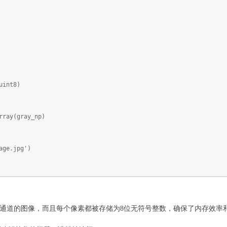
uint8)
rray(gray_np)
age.jpg')
通道的图像，而且每个像素都被存储为8位无符号整数，确保了内存效率