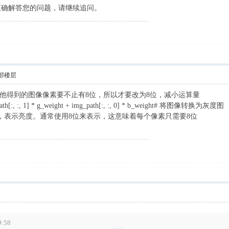
未能正确解答您的问题，请继续追问。
部楼层
他得到的图像像素要不止有8位，所以才要改为8位，减小运算量
mg_path[:, :, 1] * g_weight + img_path[:, :, 0] * b_weight# 将图像转换为灰度图
通道，表示亮度。通常使用8位来表示，这意味着每个像素只需要8位
9:58