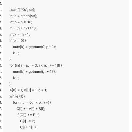
scanf("%s", str);
int n = strlen(str);
int p = n % 18;
m = (n + 17) / 18;
int k = m - 1;
if (p != 0) {
num[k] = getnum(0, p - 1);
k--;
}
for (int i = p, j = 0; i < n; i += 18) {
num[k] = getnum(i, i + 17);
k--;
}
A[0] = 1, B[0] = 1, b = 1;
while (1) {
for (int i = 0; i < b; i++) {
C[i] += A[i] + B[i];
if (C[i] >= P) {
C[i] -= P;
C[i + 1]++;