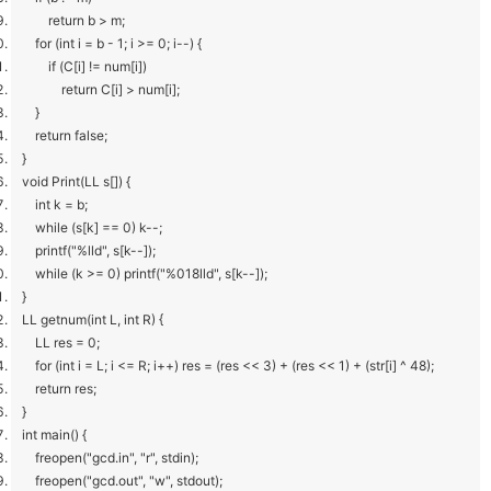
return b > m;
for (int i = b - 1; i >= 0; i--) {
if (C[i] != num[i])
return C[i] > num[i];
}
return false;
}
void Print(LL s[]) {
int k = b;
while (s[k] == 0) k--;
printf("%lld", s[k--]);
while (k >= 0) printf("%018lld", s[k--]);
}
LL getnum(int L, int R) {
LL res = 0;
for (int i = L; i <= R; i++) res = (res << 3) + (res << 1) + (str[i] ^ 48);
return res;
}
int main() {
freopen("gcd.in", "r", stdin);
freopen("gcd.out", "w", stdout);