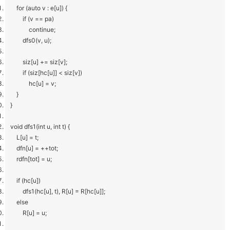
for (auto v : e[u]) {
if (v == pa)
continue;
dfs0(v, u);
siz[u] += siz[v];
if (siz[hc[u]] < siz[v])
hc[u] = v;
}
}
void dfs1(int u, int t) {
L[u] = t;
dfn[u] = ++tot;
rdfn[tot] = u;
if (hc[u])
dfs1(hc[u], t), R[u] = R[hc[u]];
else
R[u] = u;