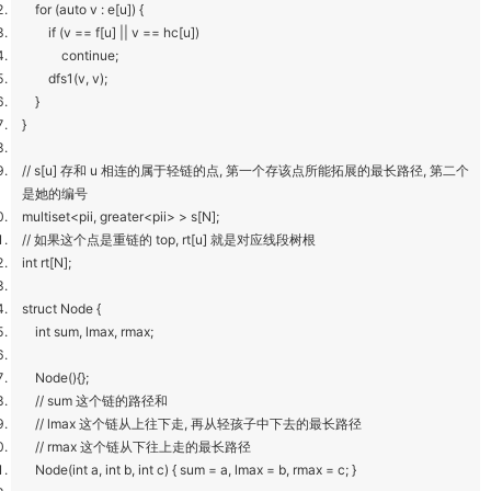
for (auto v : e[u]) {
if (v == f[u] || v == hc[u])
continue;
dfs1(v, v);
}
}
// s[u] 存和 u 相连的属于轻链的点, 第一个存该点所能拓展的最长路径, 第二个
是她的编号
multiset<pii, greater<pii> > s[N];
// 如果这个点是重链的 top, rt[u] 就是对应线段树根
int rt[N];
struct Node {
int sum, lmax, rmax;
Node(){};
// sum 这个链的路径和
// lmax 这个链从上往下走, 再从轻孩子中下去的最长路径
// rmax 这个链从下往上走的最长路径
Node(int a, int b, int c) { sum = a, lmax = b, rmax = c; }