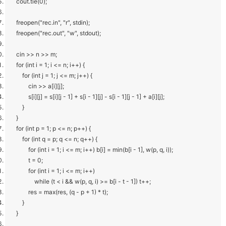
cout.tie(0);
freopen("rec.in", "r", stdin);
freopen("rec.out", "w", stdout);
cin >> n >> m;
for (int i = 1; i <= n; i++) {
for (int j = 1; j <= m; j++) {
cin >> a[i][j];
s[i][j] = s[i][j - 1] + s[i - 1][j] - s[i - 1][j - 1] + a[i][j];
}
}
for (int p = 1; p <= n; p++) {
for (int q = p; q <= n; q++) {
for (int i = 1; i <= m; i++) b[i] = min(b[i - 1], w(p, q, i));
t = 0;
for (int i = 1; i <= m; i++)
while (t < i && w(p, q, i) >= b[i - t - 1]) t++;
res = max(res, (q - p + 1) * t);
}
}