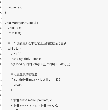
return res;
}
void Modify(int u, int x) {
val[u] = x;
int v, last;
// 一个点的更新会带动它上面的重链底点更新
while (u) {
v = L[u];
last = sgt.t[rt[v]].lmax;
sgt.Modify(rt[v], dfn[L[u]], dfn[R[u]], dfn[u]);
// 无法造成影响就退
if (sgt.t[rt[v]].lmax == last || v == 1) {
break;
}
s[f[v]].erase(make_pair(last, v));
s[f[v]].emplace(sgt.t[rt[v]].lmax, v);