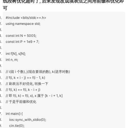
线段树优化超时了, 后来发现改成填表法之间用前缀和优化即
可
#include <bits/stdc++.h>
using namespace std;
const int N = 5005;
const int P = 1e9 + 7;
int f[N], s[N];
int n, m;
// i(前 i 个数), j(现在要填的数), k(逆序对数)
// f(i, k + i - j) += f(i - 1, k)
// 刷表法不好优化, 转换一下
// f(i, k) += f(i, k - i + j)
// 即 f(i, k) = f(i, x), x 属于 [k - i + 1, k]
// 于是乎前缀和优化
int main() {
ios::sync_with_stdio(0);
cin.tie(0);