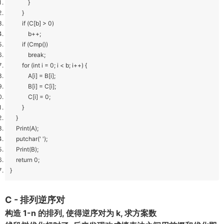
}
}
if (C[b] > 0)
b++;
if (Cmp())
break;
for (int i = 0; i < b; i++) {
A[i] = B[i];
B[i] = C[i];
C[i] = 0;
}
}
Print(A);
putchar(' ');
Print(B);
return 0;
}
C - 排列逆序对
构造 1-n 的排列, 使得逆序对为 k, 求方案数