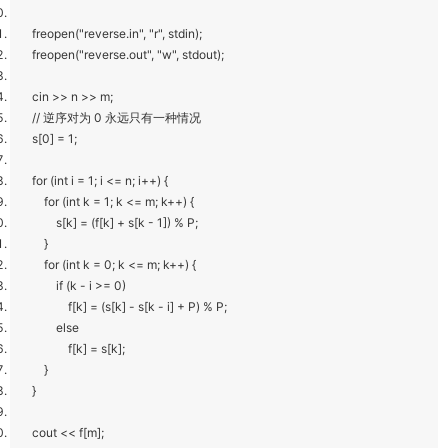
freopen("reverse.in", "r", stdin);
freopen("reverse.out", "w", stdout);
cin >> n >> m;
// 逆序对为 0 永远只有一种情况
s[0] = 1;
for (int i = 1; i <= n; i++) {
for (int k = 1; k <= m; k++) {
s[k] = (f[k] + s[k - 1]) % P;
}
for (int k = 0; k <= m; k++) {
if (k - i >= 0)
f[k] = (s[k] - s[k - i] + P) % P;
else
f[k] = s[k];
}
}
cout << f[m];