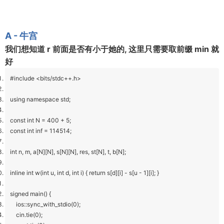
A - 牛宫
我们想知道 r 前面是否有小于她的, 这里只需要取前缀 min 就
好
#include <bits/stdc++.h>
using namespace std;
const int N = 400 + 5;
const int inf = 114514;
int n, m, a[N][N], s[N][N], res, st[N], t, b[N];
inline int w(int u, int d, int i) { return s[d][i] - s[u - 1][i]; }
signed main() {
ios::sync_with_stdio(0);
cin.tie(0);