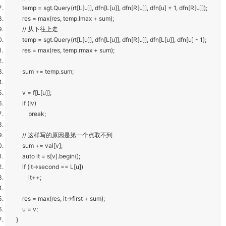
temp = sgt.Query(rt[L[u]], dfn[L[u]], dfn[R[u]], dfn[u] + 1, dfn[R[u]]);
res = max(res, temp.lmax + sum);
// 从下往上走
temp = sgt.Query(rt[L[u]], dfn[L[u]], dfn[R[u]], dfn[L[u]], dfn[u] - 1);
res = max(res, temp.rmax + sum);
sum += temp.sum;
v = f[L[u]];
if (!v)
break;
// 这样写的原因是第一个点取不到
sum += val[v];
auto it = s[v].begin();
if (it->second == L[u])
it++;
res = max(res, it->first + sum);
u = v;
}