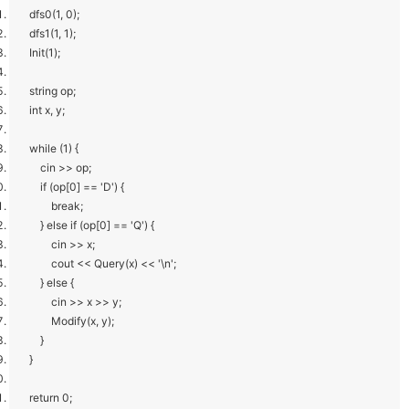
dfs0(1, 0);
dfs1(1, 1);
Init(1);
string op;
int x, y;
while (1) {
cin >> op;
if (op[0] == 'D') {
break;
} else if (op[0] == 'Q') {
cin >> x;
cout << Query(x) << '\n';
} else {
cin >> x >> y;
Modify(x, y);
}
}
return 0;