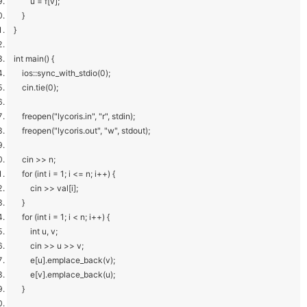
u = f[v];
}
}
int main() {
ios::sync_with_stdio(0);
cin.tie(0);
freopen("lycoris.in", "r", stdin);
freopen("lycoris.out", "w", stdout);
cin >> n;
for (int i = 1; i <= n; i++) {
cin >> val[i];
}
for (int i = 1; i < n; i++) {
int u, v;
cin >> u >> v;
e[u].emplace_back(v);
e[v].emplace_back(u);
}