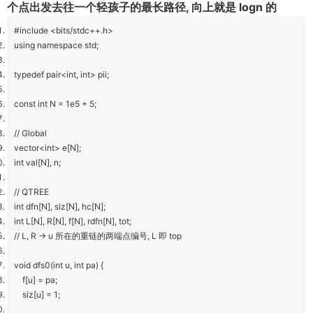
个点出发去往一个轻孩子的最长路径, 向上就是 logn 的
#include <bits/stdc++.h>
using namespace std;
typedef pair<int, int> pii;
const int N = 1e5 + 5;
// Global
vector<int> e[N];
int val[N], n;
// QTREE
int dfn[N], siz[N], hc[N];
int L[N], R[N], f[N], rdfn[N], tot;
// L, R -> u 所在的重链的两端点编号, L 即 top
void dfs0(int u, int pa) {
f[u] = pa;
siz[u] = 1;