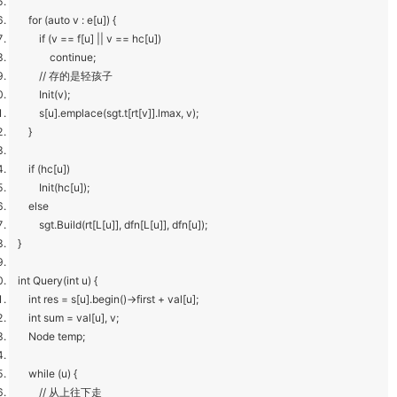
for (auto v : e[u]) {
if (v == f[u] || v == hc[u])
continue;
// 存的是轻孩子
Init(v);
s[u].emplace(sgt.t[rt[v]].lmax, v);
}
if (hc[u])
Init(hc[u]);
else
sgt.Build(rt[L[u]], dfn[L[u]], dfn[u]);
}
int Query(int u) {
int res = s[u].begin()->first + val[u];
int sum = val[u], v;
Node temp;
while (u) {
// 从上往下走