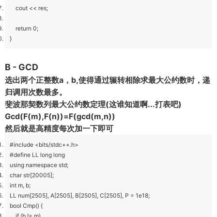
cout << res;
return 0;
}
B - GCD
选出两个正整数a，b,使得通过辗转相除求最大公约数时，递
归调用次数最多。
斐波那契数列最大公约数定理(这谁知道啊...打表吧)
Gcd(F(m),F(n))=F(gcd(m,n))
然后就是高精度每次加一下即可
#include <bits/stdc++.h>
#define LL long long
using namespace std;
char str[20005];
int m, b;
LL num[2505], A[2505], B[2505], C[2505], P = 1e18;
bool Cmp() {
if (b != m)