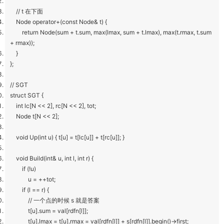
// t 在下面
Node operator+(const Node& t) {
return Node(sum + t.sum, max(lmax, sum + t.lmax), max(t.rmax, t.sum
+ rmax));
}
};
// SGT
struct SGT {
int lc[N << 2], rc[N << 2], tot;
Node t[N << 2];
void Up(int u) { t[u] = t[lc[u]] + t[rc[u]]; }
void Build(int& u, int l, int r) {
if (!u)
u = ++tot;
if (l == r) {
// 一个点的时候 s 就是答案
t[u].sum = val[rdfn[l]];
t[u].lmax = t[u].rmax = val[rdfn[l]] + s[rdfn[l]].begin()->first;