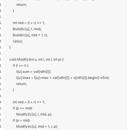
return;
}
int mid = (l + r) >> 1;
Build(lc[u], l, mid);
Build(rc[u], mid + 1, r);
Up(u);
}
void Modify(int u, int l, int r, int p) {
if (l == r) {
t[u].sum = val[rdfn[l]];
t[u].lmax = t[u].rmax = val[rdfn[l]] + s[rdfn[l]].begin()->first;
return;
}
int mid = (l + r) >> 1;
if (p <= mid)
Modify(lc[u], l, mid, p);
if (p > mid)
Modify(rc[u], mid + 1, r, p);