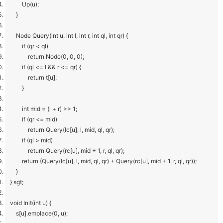
Up(u);
}
Node Query(int u, int l, int r, int ql, int qr) {
if (qr < ql)
return Node(0, 0, 0);
if (ql <= l && r <= qr) {
return t[u];
}
int mid = (l + r) >> 1;
if (qr <= mid)
return Query(lc[u], l, mid, ql, qr);
if (ql > mid)
return Query(rc[u], mid + 1, r, ql, qr);
return (Query(lc[u], l, mid, ql, qr) + Query(rc[u], mid + 1, r, ql, qr));
}
} sgt;
void Init(int u) {
s[u].emplace(0, u);