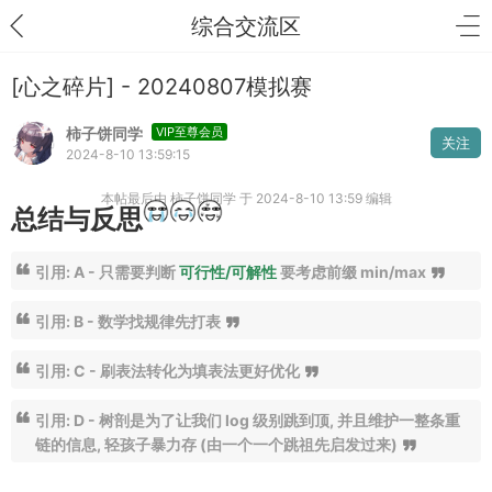
综合交流区
[心之碎片] - 20240807模拟赛
柿子饼同学
VIP至尊会员
关注
2024-8-10 13:59:15
本帖最后由 柿子饼同学 于 2024-8-10 13:59 编辑
总结与反思
引用: A - 只需要判断
可行性/可解性
要考虑前缀 min/max
引用: B - 数学找规律先打表
引用: C - 刷表法转化为填表法更好优化
引用: D - 树剖是为了让我们 log 级别跳到顶, 并且维护一整条重
链的信息, 轻孩子暴力存 (由一个一个跳祖先启发过来)