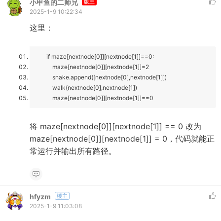
小甲鱼的二师兄
版主
2025-1-9 10:22:34
这里：
if maze[nextnode[0]][nextnode[1]]==0:
maze[nextnode[0]][nextnode[1]]=2
snake.append([nextnode[0],nextnode[1]])
walk(nextnode[0],nextnode[1])
maze[nextnode[0]][nextnode[1]]==0
将 maze[nextnode[0]][nextnode[1]] == 0 改为
maze[nextnode[0]][nextnode[1]] = 0，代码就能正
常运行并输出所有路径。
hfyzm
楼主
2025-1-9 11:03:08