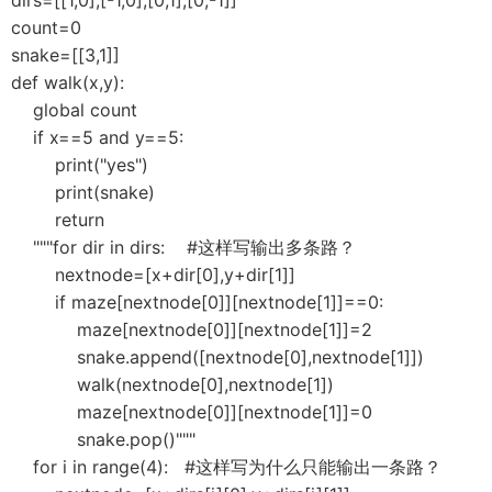
dirs=[[1,0],[-1,0],[0,1],[0,-1]]
count=0
snake=[[3,1]]
def walk(x,y):
global count
if x==5 and y==5:
print("yes")
print(snake)
return
"""for dir in dirs: #这样写输出多条路？
nextnode=[x+dir[0],y+dir[1]]
if maze[nextnode[0]][nextnode[1]]==0:
maze[nextnode[0]][nextnode[1]]=2
snake.append([nextnode[0],nextnode[1]])
walk(nextnode[0],nextnode[1])
maze[nextnode[0]][nextnode[1]]=0
snake.pop()"""
for i in range(4): #这样写为什么只能输出一条路？