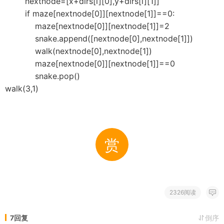
nextnode=[x+dirs[i][0],y+dirs[i][1]]
if maze[nextnode[0]][nextnode[1]]==0:
maze[nextnode[0]][nextnode[1]]=2
snake.append([nextnode[0],nextnode[1]])
walk(nextnode[0],nextnode[1])
maze[nextnode[0]][nextnode[1]]==0
snake.pop()
walk(3,1)
赏
2326阅读
7回复
倒序