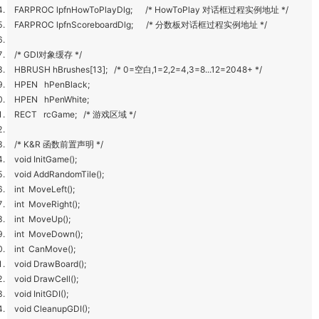
FARPROC lpfnHowToPlayDlg; /* HowToPlay 对话框过程实例地址 */
FARPROC lpfnScoreboardDlg; /* 分数板对话框过程实例地址 */
/* GDI对象缓存 */
HBRUSH hBrushes[13]; /* 0=空白,1=2,2=4,3=8...12=2048+ */
HPEN hPenBlack;
HPEN hPenWhite;
RECT rcGame; /* 游戏区域 */
/* K&R 函数前置声明 */
void InitGame();
void AddRandomTile();
int MoveLeft();
int MoveRight();
int MoveUp();
int MoveDown();
int CanMove();
void DrawBoard();
void DrawCell();
void InitGDI();
void CleanupGDI();