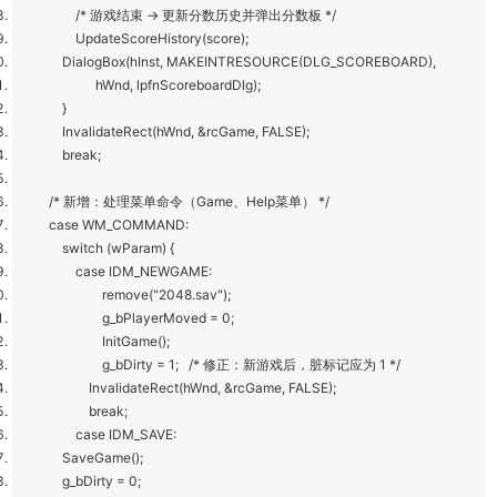
/* 游戏结束 → 更新分数历史并弹出分数板 */
UpdateScoreHistory(score);
DialogBox(hInst, MAKEINTRESOURCE(DLG_SCOREBOARD),
hWnd, lpfnScoreboardDlg);
}
InvalidateRect(hWnd, &rcGame, FALSE);
break;
/* 新增：处理菜单命令（Game、Help菜单） */
case WM_COMMAND:
switch (wParam) {
case IDM_NEWGAME:
remove("2048.sav");
g_bPlayerMoved = 0;
InitGame();
g_bDirty = 1; /* 修正：新游戏后，脏标记应为 1 */
InvalidateRect(hWnd, &rcGame, FALSE);
break;
case IDM_SAVE:
SaveGame();
g_bDirty = 0;