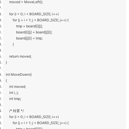
moved = MoveLeft();
for (i = 0; i < BOARD_SIZE; i++)
for (j = i + 1; j < BOARD_SIZE; j++) {
tmp = board[i][j];
board[i][j] = board[j][i];
board[j][i] = tmp;
}
return moved;
}
int MoveDown()
{
int moved;
int i, j;
int tmp;
/* 转置 */
for (i = 0; i < BOARD_SIZE; i++)
for (j = i + 1; j < BOARD_SIZE; j++) {
tmp = board[i][j];