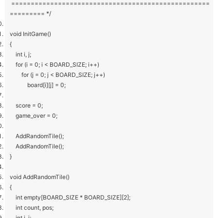
===================================================
========= */
void InitGame()
{
int i, j;
for (i = 0; i < BOARD_SIZE; i++)
for (j = 0; j < BOARD_SIZE; j++)
board[i][j] = 0;
score = 0;
game_over = 0;
AddRandomTile();
AddRandomTile();
}
void AddRandomTile()
{
int empty[BOARD_SIZE * BOARD_SIZE][2];
int count, pos;
int i, j;