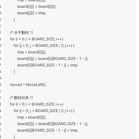
board[i][j] = board[j][i];
board[j][i] = tmp;
}
/* 水平翻转 */
for (i = 0; i < BOARD_SIZE; i++)
for (j = 0; j < BOARD_SIZE / 2; j++) {
tmp = board[i][j];
board[i][j] = board[i][BOARD_SIZE - 1 - j];
board[i][BOARD_SIZE - 1 - j] = tmp;
}
moved = MoveLeft();
/* 翻转回来 */
for (i = 0; i < BOARD_SIZE; i++)
for (j = 0; j < BOARD_SIZE / 2; j++) {
tmp = board[i][j];
board[i][j] = board[i][BOARD_SIZE - 1 - j];
board[i][BOARD_SIZE - 1 - j] = tmp;
}