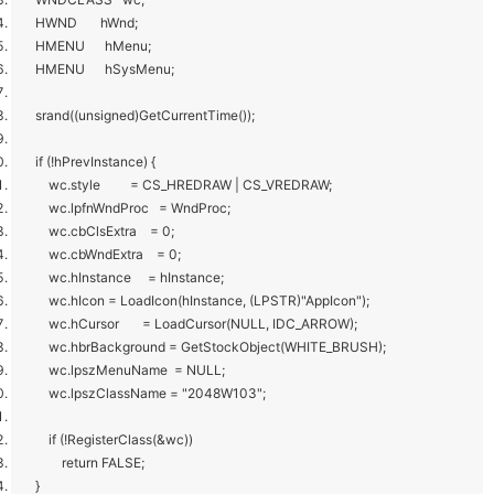
HWND hWnd;
HMENU hMenu;
HMENU hSysMenu;
srand((unsigned)GetCurrentTime());
if (!hPrevInstance) {
wc.style = CS_HREDRAW | CS_VREDRAW;
wc.lpfnWndProc = WndProc;
wc.cbClsExtra = 0;
wc.cbWndExtra = 0;
wc.hInstance = hInstance;
wc.hIcon = LoadIcon(hInstance, (LPSTR)"AppIcon");
wc.hCursor = LoadCursor(NULL, IDC_ARROW);
wc.hbrBackground = GetStockObject(WHITE_BRUSH);
wc.lpszMenuName = NULL;
wc.lpszClassName = "2048W103";
if (!RegisterClass(&wc))
return FALSE;
}