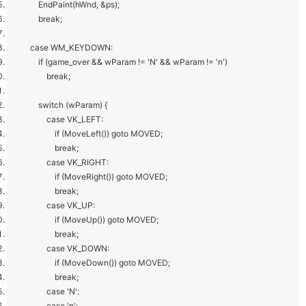
EndPaint(hWnd, &ps);
break;
case WM_KEYDOWN:
if (game_over && wParam != 'N' && wParam != 'n')
break;
switch (wParam) {
case VK_LEFT:
if (MoveLeft()) goto MOVED;
break;
case VK_RIGHT:
if (MoveRight()) goto MOVED;
break;
case VK_UP:
if (MoveUp()) goto MOVED;
break;
case VK_DOWN:
if (MoveDown()) goto MOVED;
break;
case 'N':
case 'n':