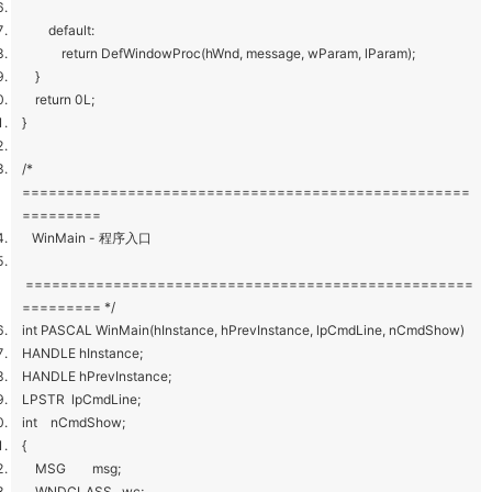
default:
return DefWindowProc(hWnd, message, wParam, lParam);
}
return 0L;
}
/*
===================================================
=========
WinMain - 程序入口
===================================================
========= */
int PASCAL WinMain(hInstance, hPrevInstance, lpCmdLine, nCmdShow)
HANDLE hInstance;
HANDLE hPrevInstance;
LPSTR lpCmdLine;
int nCmdShow;
{
MSG msg;
WNDCLASS wc;