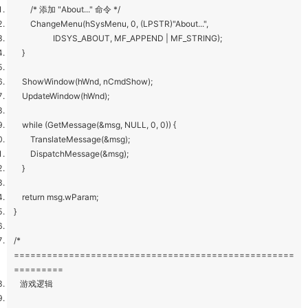
/* 添加 "About..." 命令 */
ChangeMenu(hSysMenu, 0, (LPSTR)"About...",
IDSYS_ABOUT, MF_APPEND | MF_STRING);
}
ShowWindow(hWnd, nCmdShow);
UpdateWindow(hWnd);
while (GetMessage(&msg, NULL, 0, 0)) {
TranslateMessage(&msg);
DispatchMessage(&msg);
}
return msg.wParam;
}
/*
===================================================
=========
游戏逻辑