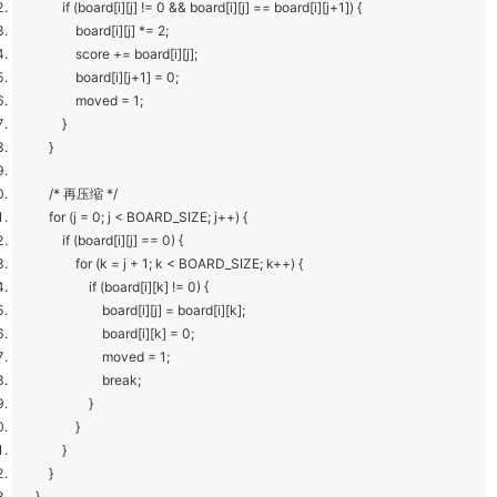
if (board[i][j] != 0 && board[i][j] == board[i][j+1]) {
board[i][j] *= 2;
score += board[i][j];
board[i][j+1] = 0;
moved = 1;
}
}
/* 再压缩 */
for (j = 0; j < BOARD_SIZE; j++) {
if (board[i][j] == 0) {
for (k = j + 1; k < BOARD_SIZE; k++) {
if (board[i][k] != 0) {
board[i][j] = board[i][k];
board[i][k] = 0;
moved = 1;
break;
}
}
}
}
}