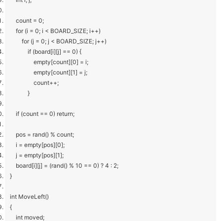
count = 0;
for (i = 0; i < BOARD_SIZE; i++)
for (j = 0; j < BOARD_SIZE; j++)
if (board[i][j] == 0) {
empty[count][0] = i;
empty[count][1] = j;
count++;
}
if (count == 0) return;
pos = rand() % count;
i = empty[pos][0];
j = empty[pos][1];
board[i][j] = (rand() % 10 == 0) ? 4 : 2;
}
int MoveLeft()
{
int moved;