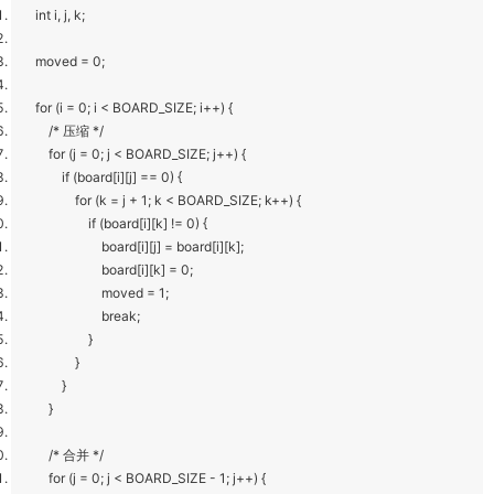
int i, j, k;
moved = 0;
for (i = 0; i < BOARD_SIZE; i++) {
/* 压缩 */
for (j = 0; j < BOARD_SIZE; j++) {
if (board[i][j] == 0) {
for (k = j + 1; k < BOARD_SIZE; k++) {
if (board[i][k] != 0) {
board[i][j] = board[i][k];
board[i][k] = 0;
moved = 1;
break;
}
}
}
}
/* 合并 */
for (j = 0; j < BOARD_SIZE - 1; j++) {