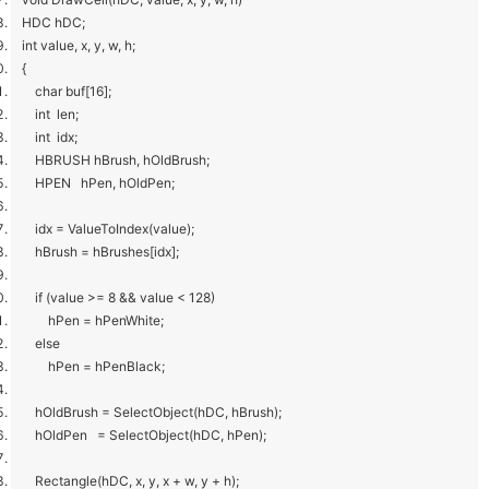
HDC hDC;
int value, x, y, w, h;
{
char buf[16];
int len;
int idx;
HBRUSH hBrush, hOldBrush;
HPEN hPen, hOldPen;
idx = ValueToIndex(value);
hBrush = hBrushes[idx];
if (value >= 8 && value < 128)
hPen = hPenWhite;
else
hPen = hPenBlack;
hOldBrush = SelectObject(hDC, hBrush);
hOldPen = SelectObject(hDC, hPen);
Rectangle(hDC, x, y, x + w, y + h);