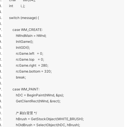
int i, j;
switch (message) {
case WM_CREATE:
hWndMain = hWnd;
InitGame();
InitGDI();
rcGame.left = 0;
rcGame.top = 0;
rcGame.right = 280;
rcGame.bottom = 320;
break;
case WM_PAINT:
hDC = BeginPaint(hWnd, &ps);
GetClientRect(hWnd, &rect);
/* 刷白背景 */
hBrush = GetStockObject(WHITE_BRUSH);
hOldBrush = SelectObject(hDC, hBrush);