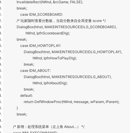
InvalidateRect(hWnd, &rcGame, FALSE);
break;
case IDM_SCOREBOARD:
/* 玩家随时查看分数板，当前分数来自全局变量 score */
DialogBox(hInst, MAKEINTRESOURCE(DLG_SCOREBOARD),
hWnd, lpfnScoreboardDlg);
break;
case IDM_HOWTOPLAY:
DialogBox(hInst, MAKEINTRESOURCE(DLG_HOWTOPLAY),
hWnd, lpfnHowToPlayDlg);
break;
case IDM_ABOUT:
DialogBox(hInst, MAKEINTRESOURCE(DLG_ABOUT),
hWnd, lpfnAboutDlg);
break;
default:
return DefWindowProc(hWnd, message, wParam, lParam);
}
break;
/* 新增：处理系统菜单（左上角 About…） */
case WM_SYSCOMMAND: