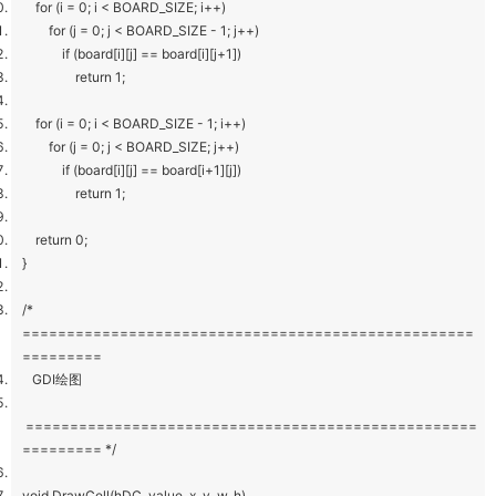
for (i = 0; i < BOARD_SIZE; i++)
for (j = 0; j < BOARD_SIZE - 1; j++)
if (board[i][j] == board[i][j+1])
return 1;
for (i = 0; i < BOARD_SIZE - 1; i++)
for (j = 0; j < BOARD_SIZE; j++)
if (board[i][j] == board[i+1][j])
return 1;
return 0;
}
/*
===================================================
=========
GDI绘图
===================================================
========= */
void DrawCell(hDC, value, x, y, w, h)