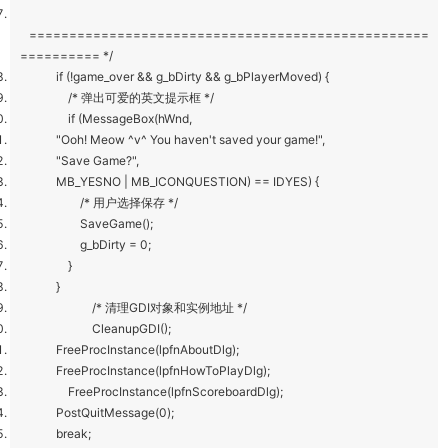
==================================================
========== */
if (!game_over && g_bDirty && g_bPlayerMoved) {
/* 弹出可爱的英文提示框 */
if (MessageBox(hWnd,
"Ooh! Meow ^v^ You haven't saved your game!",
"Save Game?",
MB_YESNO | MB_ICONQUESTION) == IDYES) {
/* 用户选择保存 */
SaveGame();
g_bDirty = 0;
}
}
/* 清理GDI对象和实例地址 */
CleanupGDI();
FreeProcInstance(lpfnAboutDlg);
FreeProcInstance(lpfnHowToPlayDlg);
FreeProcInstance(lpfnScoreboardDlg);
PostQuitMessage(0);
break;