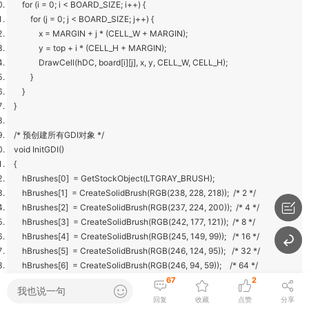
for (i = 0; i < BOARD_SIZE; i++) {
for (j = 0; j < BOARD_SIZE; j++) {
x = MARGIN + j * (CELL_W + MARGIN);
y = top + i * (CELL_H + MARGIN);
DrawCell(hDC, board[i][j], x, y, CELL_W, CELL_H);
}
}
}
/* 预创建所有GDI对象 */
void InitGDI()
{
hBrushes[0] = GetStockObject(LTGRAY_BRUSH);
hBrushes[1] = CreateSolidBrush(RGB(238, 228, 218)); /* 2 */
hBrushes[2] = CreateSolidBrush(RGB(237, 224, 200)); /* 4 */
hBrushes[3] = CreateSolidBrush(RGB(242, 177, 121)); /* 8 */
hBrushes[4] = CreateSolidBrush(RGB(245, 149, 99)); /* 16 */
hBrushes[5] = CreateSolidBrush(RGB(246, 124, 95)); /* 32 */
hBrushes[6] = CreateSolidBrush(RGB(246, 94, 59)); /* 64 */
hBrushes[7] = CreateSolidBrush(RGB(237, 207, 114)); /* 128 */
67
2
我也说一句
hBrushes[8] = CreateSolidBrush(RGB(237, 207, 114)); /* 256 */
回复
收藏
点赞
分享
hBrushes[9] = CreateSolidBrush(RGB(237, 207, 114)); /* 512 */