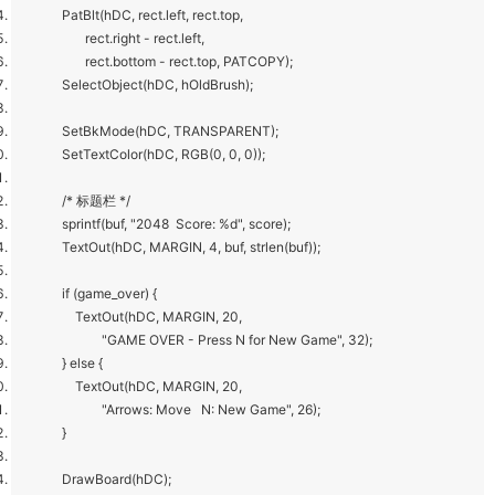
PatBlt(hDC, rect.left, rect.top,
rect.right - rect.left,
rect.bottom - rect.top, PATCOPY);
SelectObject(hDC, hOldBrush);
SetBkMode(hDC, TRANSPARENT);
SetTextColor(hDC, RGB(0, 0, 0));
/* 标题栏 */
sprintf(buf, "2048 Score: %d", score);
TextOut(hDC, MARGIN, 4, buf, strlen(buf));
if (game_over) {
TextOut(hDC, MARGIN, 20,
"GAME OVER - Press N for New Game", 32);
} else {
TextOut(hDC, MARGIN, 20,
"Arrows: Move N: New Game", 26);
}
DrawBoard(hDC);