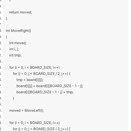
return moved;
}
int MoveRight()
{
int moved;
int i, j;
int tmp;
for (i = 0; i < BOARD_SIZE; i++)
for (j = 0; j < BOARD_SIZE / 2; j++) {
tmp = board[i][j];
board[i][j] = board[i][BOARD_SIZE - 1 - j];
board[i][BOARD_SIZE - 1 - j] = tmp;
}
moved = MoveLeft();
for (i = 0; i < BOARD_SIZE; i++)
for (j = 0; j < BOARD_SIZE / 2; j++) {