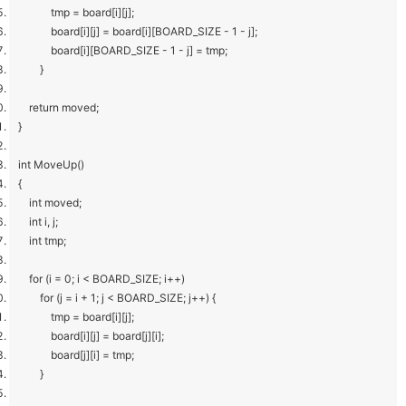
tmp = board[i][j];
board[i][j] = board[i][BOARD_SIZE - 1 - j];
board[i][BOARD_SIZE - 1 - j] = tmp;
}
return moved;
}
int MoveUp()
{
int moved;
int i, j;
int tmp;
for (i = 0; i < BOARD_SIZE; i++)
for (j = i + 1; j < BOARD_SIZE; j++) {
tmp = board[i][j];
board[i][j] = board[j][i];
board[j][i] = tmp;
}