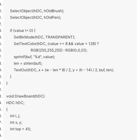
SelectObject(hDC, hOldBrush);
SelectObject(hDC, hOldPen);
if (value != 0) {
SetBkMode(hDC, TRANSPARENT);
SetTextColor(hDC, (value >= 8 && value < 128) ?
RGB(255,255,255) : RGB(0,0,0));
sprintf(buf, "%d", value);
len = strlen(buf);
TextOut(hDC, x + (w - len * 8) / 2, y + (h - 14) / 2, buf, len);
}
}
void DrawBoard(hDC)
HDC hDC;
{
int i, j;
int x, y;
int top = 45;