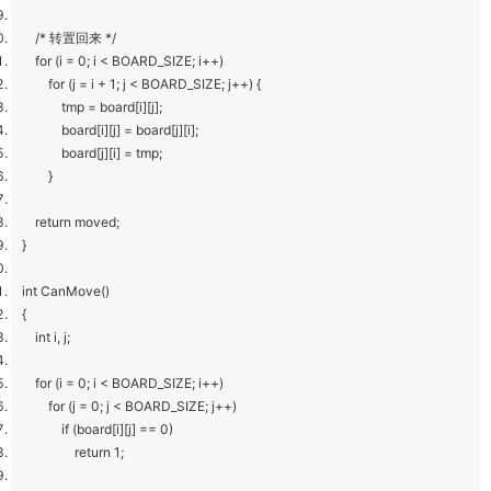
/* 转置回来 */
for (i = 0; i < BOARD_SIZE; i++)
for (j = i + 1; j < BOARD_SIZE; j++) {
tmp = board[i][j];
board[i][j] = board[j][i];
board[j][i] = tmp;
}
return moved;
}
int CanMove()
{
int i, j;
for (i = 0; i < BOARD_SIZE; i++)
for (j = 0; j < BOARD_SIZE; j++)
if (board[i][j] == 0)
return 1;