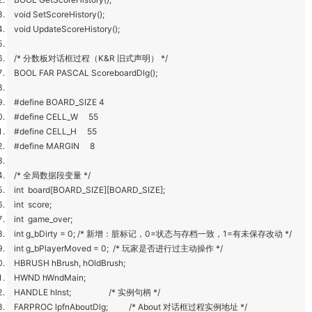
void SetScoreHistory();
void UpdateScoreHistory();
/* 分数板对话框过程（K&R 旧式声明） */
BOOL FAR PASCAL ScoreboardDlg();
#define BOARD_SIZE 4
#define CELL_W 55
#define CELL_H 55
#define MARGIN 8
/* 全局数据段变量 */
int board[BOARD_SIZE][BOARD_SIZE];
int score;
int game_over;
int g_bDirty = 0; /* 新增：脏标记，0=状态与存档一致，1=有未保存改动 */
int g_bPlayerMoved = 0; /* 玩家是否进行过主动操作 */
HBRUSH hBrush, hOldBrush;
HWND hWndMain;
HANDLE hInst; /* 实例句柄 */
FARPROC lpfnAboutDlg; /* About 对话框过程实例地址 */