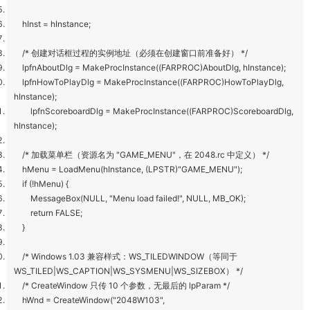
hInst = hInstance;
/* 创建对话框过程的实例地址（必须在创建窗口前准备好） */
lpfnAboutDlg = MakeProcInstance((FARPROC)AboutDlg, hInstance);
lpfnHowToPlayDlg = MakeProcInstance((FARPROC)HowToPlayDlg,
hInstance);
lpfnScoreboardDlg = MakeProcInstance((FARPROC)ScoreboardDlg,
hInstance);
/* 加载菜单栏（资源名为 "GAME_MENU"，在 2048.rc 中定义） */
hMenu = LoadMenu(hInstance, (LPSTR)"GAME_MENU");
if (!hMenu) {
MessageBox(NULL, "Menu load failed!", NULL, MB_OK);
return FALSE;
}
/* Windows 1.03 兼容样式：WS_TILEDWINDOW（等同于
WS_TILED|WS_CAPTION|WS_SYSMENU|WS_SIZEBOX） */
/* CreateWindow 只传 10 个参数，无最后的 lpParam */
hWnd = CreateWindow("2048W103",