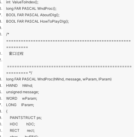
int ValueToIndex();
long FAR PASCAL WndProc();
BOOL FAR PASCAL AboutDlg();
BOOL FAR PASCAL HowToPlayDlg();
/*
===================================================
=========
窗口过程
===================================================
========= */
long FAR PASCAL WndProc(hWnd, message, wParam, lParam)
HWND hWnd;
unsigned message;
WORD wParam;
LONG lParam;
{
PAINTSTRUCT ps;
HDC hDC;
RECT rect;
char buf[64];