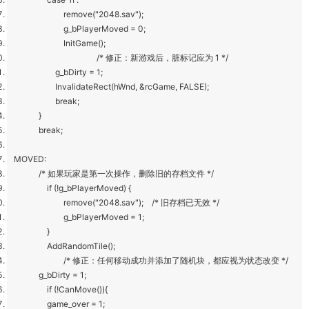
remove("2048.sav");
g_bPlayerMoved = 0;
InitGame();
/* 修正：新游戏后，脏标记应为 1 */
g_bDirty = 1;
InvalidateRect(hWnd, &rcGame, FALSE);
break;
}
break;
MOVED:
/* 如果玩家是第一次操作，删除旧的存档文件 */
if (!g_bPlayerMoved) {
remove("2048.sav"); /* 旧存档已无效 */
g_bPlayerMoved = 1;
}
AddRandomTile();
/* 修正：任何移动成功并添加了随机块，都应视为状态改变 */
g_bDirty = 1;
if (!CanMove()){
game_over = 1;