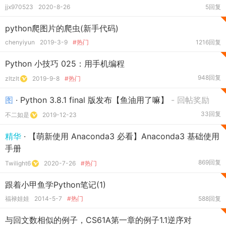
jjx970523
2020-8-26
5回复
python爬图片的爬虫(新手代码)
chenyiyun
2019-3-9
#热门
1216回复
Python 小技巧 025：用手机编程
948回复
zltzlt
2019-9-8
#热门
图
· Python 3.8.1 final 版发布【鱼油用了嘛】
- 回帖奖励
33回复
不二如是
2019-12-23
精华
· 【萌新使用 Anaconda3 必看】Anaconda3 基础使用
手册
869回复
Twilight6
2020-7-26
#热门
跟着小甲鱼学Python笔记(1)
福禄娃娃
2014-5-7
#热门
588回复
与回文数相似的例子，CS61A第一章的例子1.1逆序对