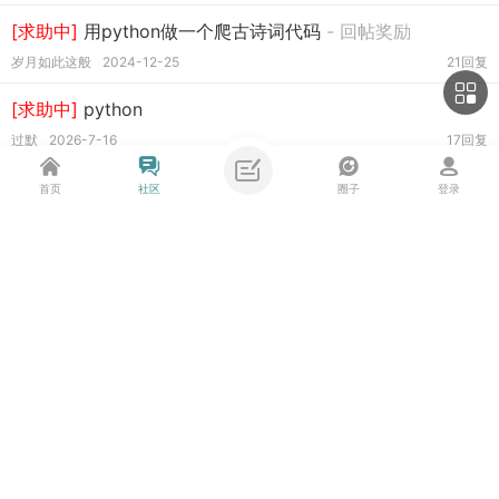
[求助中]
用python做一个爬古诗词代码
- 回帖奖励
岁月如此这般
2024-12-25
21回复
[求助中]
python
过默
2026-7-16
17回复
[已解决]
关于EasyGUI如何运行？
- 回帖奖励
首页
社区
圈子
登录
1623422960
2018-3-14
13回复
[求助中]
pythonnet库(clr)加载了dll文件后，为什么里面的
内部函数变了无法调用？
- 回帖奖励
主题筛选
收藏
万里晴空
2021-5-31
53回复
类型:
全部
投票
悬赏
活动
辩论
图
·
[求助中]
python 怎么修改有内容word的字体大小
- 回
帖奖励
筛选:
最新
热门
精华
任申猴
2022-7-29
3回复
排序:
发帖时间
回复/查看
查看
python 代码分析网站