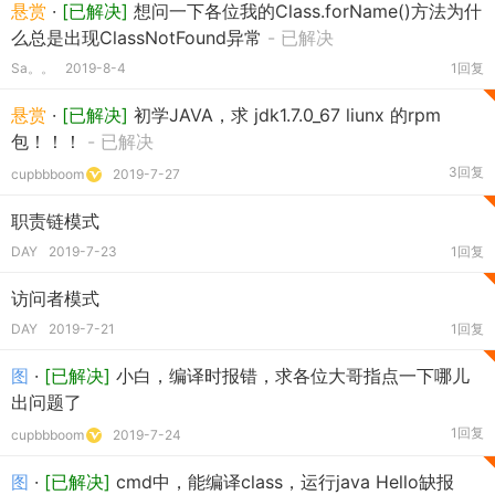
悬赏
·
[已解决]
想问一下各位我的Class.forName()方法为什
么总是出现ClassNotFound异常
- 已解决
Sa。。
2019-8-4
1回复
悬赏
·
[已解决]
初学JAVA，求 jdk1.7.0_67 liunx 的rpm
包！！！
- 已解决
3回复
cupbbboom
2019-7-27
职责链模式
DAY
2019-7-23
1回复
访问者模式
DAY
2019-7-21
1回复
图
·
[已解决]
小白，编译时报错，求各位大哥指点一下哪儿
出问题了
1回复
cupbbboom
2019-7-24
图
·
[已解决]
cmd中，能编译class，运行java Hello缺报