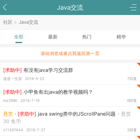
Java交流
社区
>
Java交流
全部
最新
热门
精华
滚动浏览或者点我返回第一页
[求助中]
有没有java学习交流群
逍遥一生游
2019-5-23
7回复
[求助中]
小甲鱼有出java的教学视频吗？
mz2690
2019-7-19
6回复
悬赏
·
[求助中]
java swing类中的JScrollPane问题
- 悬赏
30 鱼币
z11397444
2019-7-27
2回复