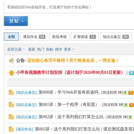
零基础玩转Web前端开发，打造属于你的个性化网站！
C
全部
课后作业
84
阶段考核
扩展阅读
15
知识点备忘
86
全部主题
最新
热门
热帖
精华
更多
公告:
还在担心鱼币不够用？买个终身会员，一劳永逸！
小甲鱼视频教学计划安排（该计划于2026年08月01日更新）
论
第000讲：学习Web开发有前途吗
[
知识点备忘
]
- [阅读权限
10
]
第001讲：第一个程序（有彩蛋）
[
知识点备忘
]
- [阅读权限
10
]
第002讲：这个系列我们打算怎么玩
[
知识点备忘
]
- [阅读权限
10
]
第002讲：这个系列我们打算怎么玩 | 课后测试题及答
[
课后作业
]