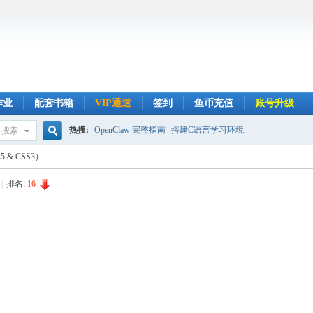
作业
配套书籍
VIP通道
签到
鱼币充值
账号升级
热搜:
OpenClaw 完整指南
搭建C语言学习环境
搜索
搜
& CSS3）
|
排名:
16
索