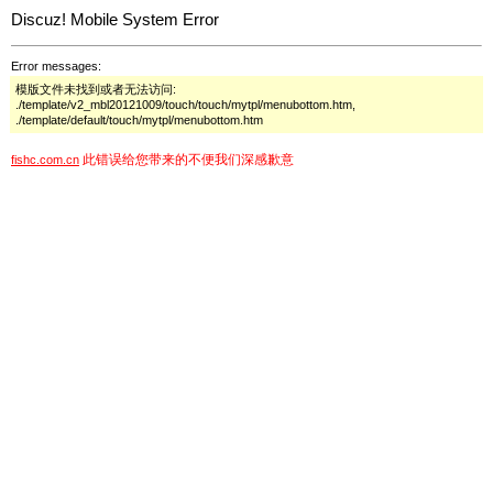
Discuz! Mobile System Error
Error messages:
模版文件未找到或者无法访问:
./template/v2_mbl20121009/touch/touch/mytpl/menubottom.htm,
./template/default/touch/mytpl/menubottom.htm
此错误给您带来的不便我们深感歉意
fishc.com.cn