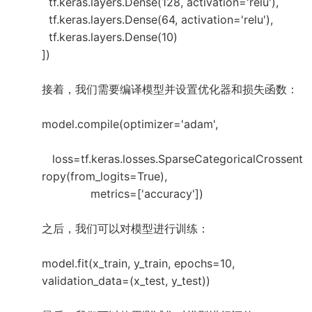
tf.keras.layers.Dense(128, activation='relu'),
tf.keras.layers.Dense(64, activation='relu'),
tf.keras.layers.Dense(10)
])
接着，我们需要编译模型并设置优化器和损失函数：
model.compile(optimizer='adam',
loss=tf.keras.losses.SparseCategoricalCrossent
ropy(from_logits=True),
metrics=['accuracy'])
之后，我们可以对模型进行训练：
model.fit(x_train, y_train, epochs=10,
validation_data=(x_test, y_test))