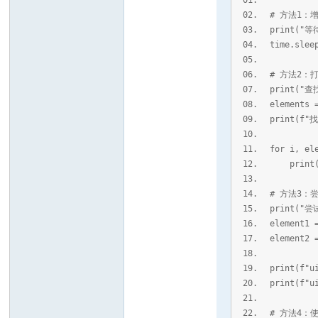
# 方法1
print("
time.sl
# 方法2
print("
elements 
print(f"找
for i, el
print(f"
# 方法3：
print("
element1 
element2 
print(f"u
print(f"u
# 方法4：使