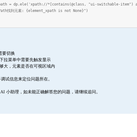
path = dp.ele('xpath://*[contains(@class, "ui-switchable-item") 
Path找到元素: {element_xpath is not None}")
e需要切换
或下拉菜单中需要先触发显示
足够大，元素是否在可视区域内
多调试信息来定位问题所在。
hC AI 小助理，如未能正确解答您的问题，请继续追问。