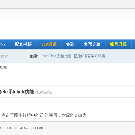
作业
配套书籍
VIP通道
签到
鱼币充值
账号升级
热搜:
OpenClaw 完整指南
搭建C语言学习环境
搜索
搜
ck功能
索
le 和click功能
[复制链接]
age 点击下图中红框中的辽宁 字段，对应的class为
e-item ui-area-current