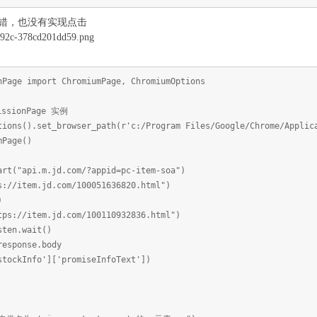
错，也没有实现点击
nPage import ChromiumPage, ChromiumOptions
ssionPage 实例
ptions().set_browser_path(r'c:/Program Files/Google/Chrome/
mPage()
art("api.m.jd.com/?appid=pc-item-soa")
s://item.jd.com/100051636820.html")
)
tps://item.jd.com/100110932836.html")
sten.wait()
response.body
stockInfo']['promiseInfoText'])