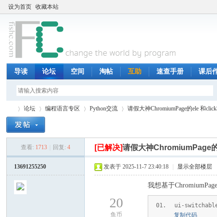
设为首页
收藏本站
导读
论坛
空间
淘帖
互助
速查手册
课后
论坛
编程语言专区
Python交流
请假大神ChromiumPage的ele 和cli
[已解决]
请假大神ChromiumPage的e
查看:
1713
|
回复:
4
鱼
»
›
›
›
13691255250
发表于 2025-11-7 23:40:18
|
显示全部楼层
我想基于ChromiumP
20
ui-switchabl
鱼币
复制代码