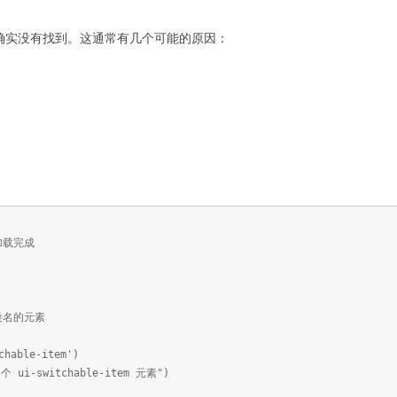
素确实没有找到。这通常有几个可能的原因：
加载完成
类名的元素
chable-item')
 个 ui-switchable-item 元素")