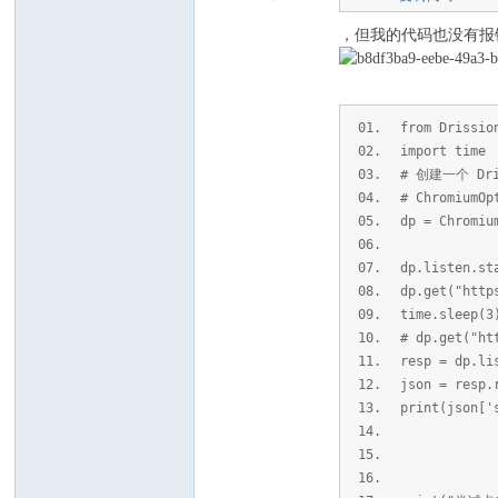
，但我的代码也没有报
C
from Drissio
import time
# 创建一个 Dri
# ChromiumO
dp = Chromiu
dp.listen.st
论
dp.get("http
time.sleep(3
# dp.get("ht
resp = dp.li
json = resp.
print(json['