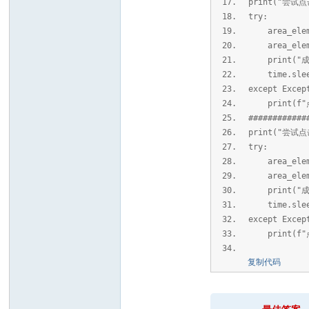
print("尝试点
坛
try:
area_elemen
area_eleme
print("
time.sle
except Excep
print(f"
#########
print("尝试点击
try:
area_elemen
area_eleme
print("
time.sle
except Excep
print(f"
复制代码