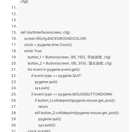
cfg))
def startInterface(screen, cfg):
screen.fill(cfg.BACKGROUNDCOLOR)
clock = pygame.time.Clock()
while True:
button_1 = Button(screen, (95, 150), '开始游戏', cfg)
button_2 = Button(screen, (95, 305), '退出游戏', cfg)
for event in pygame.event.get():
if event.type == pygame.QUIT:
pygame.quit()
sys.exit()
if event.type == pygame.MOUSEBUTTONDOWN:
if button_1.collidepoint(pygame.mouse.get_pos()):
return
elif button_2.collidepoint(pygame.mouse.get_pos()):
pygame.quit()
sys.exit(0)
clock.tick(60)