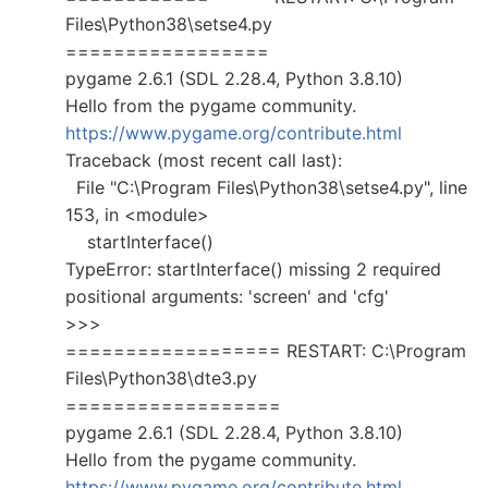
Files\Python38\setse4.py
=================
pygame 2.6.1 (SDL 2.28.4, Python 3.8.10)
Hello from the pygame community.
https://www.pygame.org/contribute.html
Traceback (most recent call last):
File "C:\Program Files\Python38\setse4.py", line
153, in <module>
startInterface()
TypeError: startInterface() missing 2 required
positional arguments: 'screen' and 'cfg'
>>>
================== RESTART: C:\Program
Files\Python38\dte3.py
==================
pygame 2.6.1 (SDL 2.28.4, Python 3.8.10)
Hello from the pygame community.
https://www.pygame.org/contribute.html