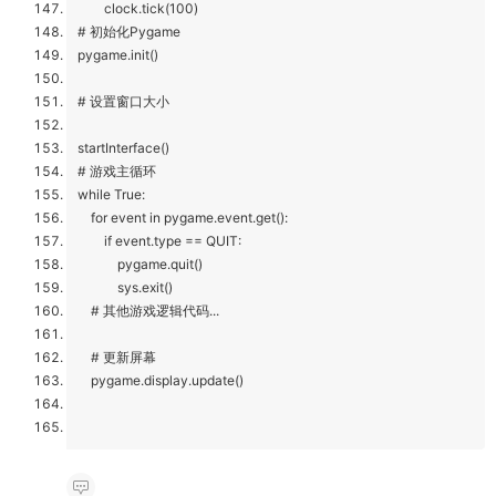
clock.tick(100)
# 初始化Pygame
pygame.init()
# 设置窗口大小
startInterface()
# 游戏主循环
while True:
for event in pygame.event.get():
if event.type == QUIT:
pygame.quit()
sys.exit()
# 其他游戏逻辑代码...
# 更新屏幕
pygame.display.update()