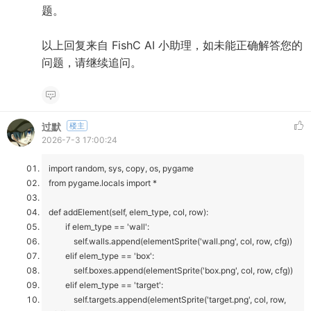
题。
以上回复来自 FishC AI 小助理，如未能正确解答您的
问题，请继续追问。
过默
楼主
2026-7-3 17:00:24
import random, sys, copy, os, pygame
from pygame.locals import *
def addElement(self, elem_type, col, row):
if elem_type == 'wall':
self.walls.append(elementSprite('wall.png', col, row, cfg))
elif elem_type == 'box':
self.boxes.append(elementSprite('box.png', col, row, cfg))
elif elem_type == 'target':
self.targets.append(elementSprite('target.png', col, row,