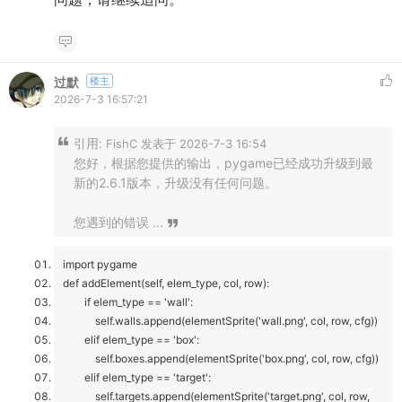
过默
楼主
2026-7-3 16:57:21
引用:
FishC 发表于 2026-7-3 16:54
您好，根据您提供的输出，pygame已经成功升级到最
新的2.6.1版本，升级没有任何问题。
您遇到的错误 ...
import pygame
def addElement(self, elem_type, col, row):
if elem_type == 'wall':
self.walls.append(elementSprite('wall.png', col, row, cfg))
elif elem_type == 'box':
self.boxes.append(elementSprite('box.png', col, row, cfg))
elif elem_type == 'target':
self.targets.append(elementSprite('target.png', col, row,