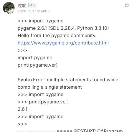
过默
楼主
2026-7-3 16:54:06
>>> import pygame
pygame 2.6.1 (SDL 2.28.4, Python 3.8.10)
Hello from the pygame community.
https://www.pygame.org/contribute.html
>>>
import pygame
print(pygame.ver)
SyntaxError: multiple statements found while
compiling a single statement
>>> import pygame
>>> print(pygame.ver)
2.6.1
>>> import pygame
>>>
================= RESTART: C:\Program