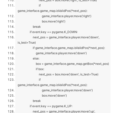
next_pos = box.move('right', is_test=True)
if
game_interface.game_map.isValidPos(*next_pos):
game_interface.player.move('right')
box.move('right')
break
if event.key == pygame.K_DOWN:
next_pos = game_interface.player.move('down',
is_test=True)
if game_interface.game_map.isValidPos(*next_pos):
game_interface.player.move('down')
else:
box = game_interface.game_map.getBox(*next_pos)
if box:
next_pos = box.move('down', is_test=True)
if
game_interface.game_map.isValidPos(*next_pos):
game_interface.player.move('down')
box.move('down')
break
if event.key == pygame.K_UP:
next_pos = game_interface.player.move('up',