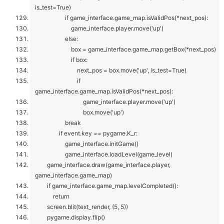
is_test=True)
if game_interface.game_map.isValidPos(*next_pos):
game_interface.player.move('up')
else:
box = game_interface.game_map.getBox(*next_pos)
if box:
next_pos = box.move('up', is_test=True)
if
game_interface.game_map.isValidPos(*next_pos):
game_interface.player.move('up')
box.move('up')
break
if event.key == pygame.K_r:
game_interface.initGame()
game_interface.loadLevel(game_level)
game_interface.draw(game_interface.player,
game_interface.game_map)
if game_interface.game_map.levelCompleted():
return
screen.blit(text_render, (5, 5))
pygame.display.flip()