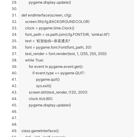
pygame.display.update()
def endInterface(screen, cfg):
screen.fill(cfg.BACKGROUNDCOLOR)
clock = pygame.time.Clock()
font_path = os.path.join(cfg.FONTDIR, 'simkai.ttf')
text = '机智如你~恭喜通关!'
font = pygame.font.Font(font_path, 30)
text_render = font.render(text, 1, (255, 255, 255))
while True:
for event in pygame.event.get():
if event.type == pygame.QUIT:
pygame.quit()
sys.exit()
screen.blit(text_render, (120, 200))
clock.tick(60)
pygame.display.update()
class gameInterface():