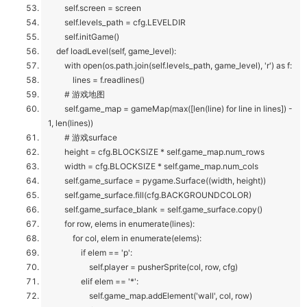
self.screen = screen
self.levels_path = cfg.LEVELDIR
self.initGame()
def loadLevel(self, game_level):
with open(os.path.join(self.levels_path, game_level), 'r') as f:
lines = f.readlines()
# 游戏地图
self.game_map = gameMap(max([len(line) for line in lines]) -
1, len(lines))
# 游戏surface
height = cfg.BLOCKSIZE * self.game_map.num_rows
width = cfg.BLOCKSIZE * self.game_map.num_cols
self.game_surface = pygame.Surface((width, height))
self.game_surface.fill(cfg.BACKGROUNDCOLOR)
self.game_surface_blank = self.game_surface.copy()
for row, elems in enumerate(lines):
for col, elem in enumerate(elems):
if elem == 'p':
self.player = pusherSprite(col, row, cfg)
elif elem == '*':
self.game_map.addElement('wall', col, row)