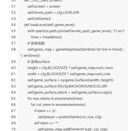
def __init__(self, screen):
self.screen = screen
self.levels_path = cfg.LEVELDIR
self.initGame()
def loadLevel(self, game_level):
with open(os.path.join(self.levels_path, game_level), 'r') as f:
lines = f.readlines()
# 游戏地图
self.game_map = gameMap(max([len(line) for line in lines]) -
1, len(lines))
# 游戏surface
height = cfg.BLOCKSIZE * self.game_map.num_rows
width = cfg.BLOCKSIZE * self.game_map.num_cols
self.game_surface = pygame.Surface((width, height))
self.game_surface.fill(cfg.BACKGROUNDCOLOR)
self.game_surface_blank = self.game_surface.copy()
for row, elems in enumerate(lines):
for col, elem in enumerate(elems):
if elem == 'p':
self.player = pusherSprite(col, row, cfg)
elif elem == '*':
self.game_map.addElement('wall', col, row)