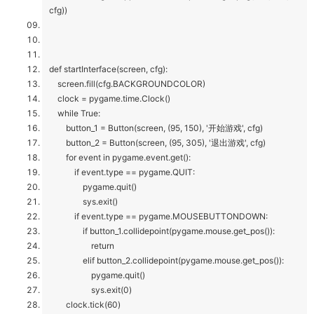
cfg))
def startInterface(screen, cfg):
screen.fill(cfg.BACKGROUNDCOLOR)
clock = pygame.time.Clock()
while True:
button_1 = Button(screen, (95, 150), '开始游戏', cfg)
button_2 = Button(screen, (95, 305), '退出游戏', cfg)
for event in pygame.event.get():
if event.type == pygame.QUIT:
pygame.quit()
sys.exit()
if event.type == pygame.MOUSEBUTTONDOWN:
if button_1.collidepoint(pygame.mouse.get_pos()):
return
elif button_2.collidepoint(pygame.mouse.get_pos()):
pygame.quit()
sys.exit(0)
clock.tick(60)