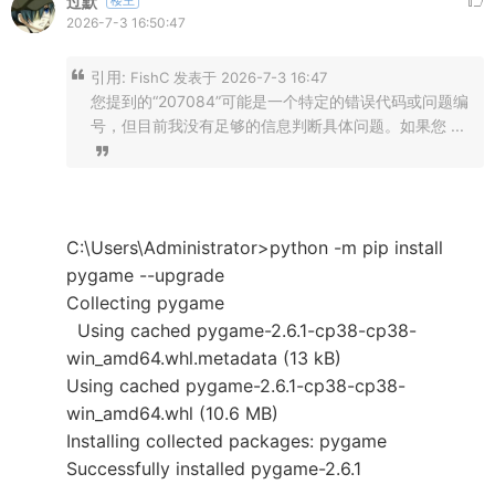
过默
楼主
2026-7-3 16:50:47
引用:
FishC 发表于 2026-7-3 16:47
您提到的“207084”可能是一个特定的错误代码或问题编
号，但目前我没有足够的信息判断具体问题。如果您 ...
C:\Users\Administrator>python -m pip install
pygame --upgrade
Collecting pygame
Using cached pygame-2.6.1-cp38-cp38-
win_amd64.whl.metadata (13 kB)
Using cached pygame-2.6.1-cp38-cp38-
win_amd64.whl (10.6 MB)
Installing collected packages: pygame
Successfully installed pygame-2.6.1