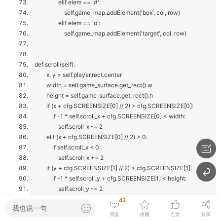
elif elem == '#':
self.game_map.addElement('box', col, row)
elif elem == 'o':
self.game_map.addElement('target', col, row)
def scroll(self):
x, y = self.player.rect.center
width = self.game_surface.get_rect().w
height = self.game_surface.get_rect().h
if (x + cfg.SCREENSIZE[0] // 2) > cfg.SCREENSIZE[0]:
if -1 * self.scroll_x + cfg.SCREENSIZE[0] < width:
self.scroll_x -= 2
elif (x + cfg.SCREENSIZE[0] // 2) > 0:
if self.scroll_x < 0:
self.scroll_x += 2
if (y + cfg.SCREENSIZE[1] // 2) > cfg.SCREENSIZE[1]:
if -1 * self.scroll_y + cfg.SCREENSIZE[1] < height:
self.scroll_y -= 2
elif (y + 250) > 0:
43
我也说一句
if self.scroll_y < 0:
回复
收藏
点赞
分享
self.scroll_y += 2