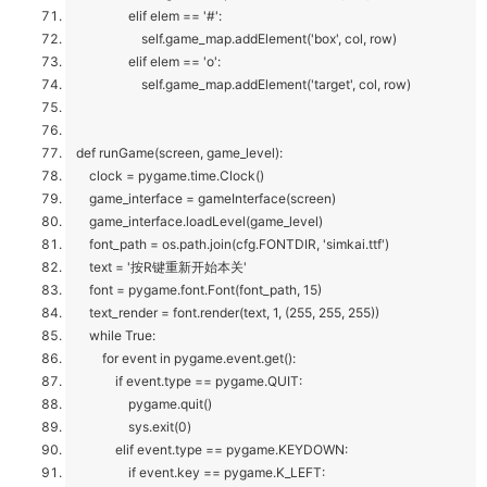
elif elem == '#':
self.game_map.addElement('box', col, row)
elif elem == 'o':
self.game_map.addElement('target', col, row)
def runGame(screen, game_level):
clock = pygame.time.Clock()
game_interface = gameInterface(screen)
game_interface.loadLevel(game_level)
font_path = os.path.join(cfg.FONTDIR, 'simkai.ttf')
text = '按R键重新开始本关'
font = pygame.font.Font(font_path, 15)
text_render = font.render(text, 1, (255, 255, 255))
while True:
for event in pygame.event.get():
if event.type == pygame.QUIT:
pygame.quit()
sys.exit(0)
elif event.type == pygame.KEYDOWN:
if event.key == pygame.K_LEFT: