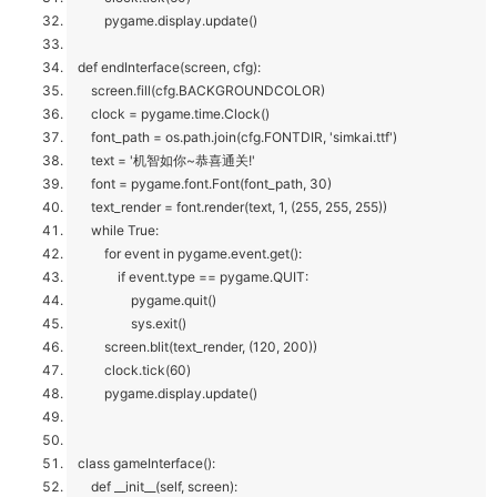
pygame.display.update()
def endInterface(screen, cfg):
screen.fill(cfg.BACKGROUNDCOLOR)
clock = pygame.time.Clock()
font_path = os.path.join(cfg.FONTDIR, 'simkai.ttf')
text = '机智如你~恭喜通关!'
font = pygame.font.Font(font_path, 30)
text_render = font.render(text, 1, (255, 255, 255))
while True:
for event in pygame.event.get():
if event.type == pygame.QUIT:
pygame.quit()
sys.exit()
screen.blit(text_render, (120, 200))
clock.tick(60)
pygame.display.update()
class gameInterface():
def __init__(self, screen):