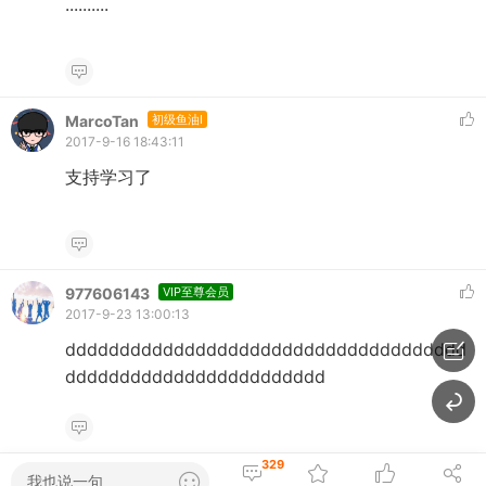
..........
MarcoTan
初级鱼油I
2017-9-16 18:43:11
支持学习了
977606143
VIP至尊会员
2017-9-23 13:00:13
ddddddddddddddddddddddddddddddddddddd
dddddddddddddddddddddddd
329
我也说一句