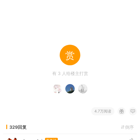
赏
有
3
人给楼主打赏
4.7万阅读
329回复
倒序