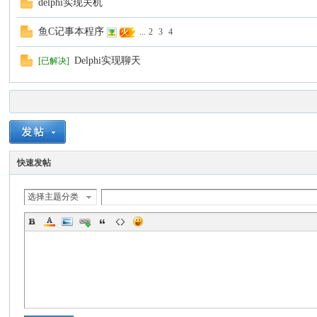
delphi实现关机
鱼C记事本程序
...
2
3
4
Delphi实现聊天
[已解决]
快速发帖
选择主题分类