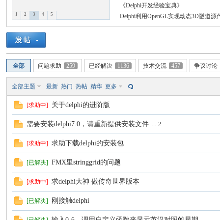
《Delphi开发经验宝典》
1
2
3
4
5
Delphi利用OpenGL实现动态3D隧道源
C
全部
问题求助
259
已经解决
1136
技术交流
457
争议讨论
全部主题
最新
热门
热帖
精华
更多
关于delphi的进阶版
[求助中]
需要安装delphi7.0，请重新提供安装文件
...
2
论
求助下载delphi的安装包
[求助中]
FMX里stringgrid的问题
[已解决]
求delphi大神 做传奇世界版本
[求助中]
刚接触delphi
[已解决]
输入0-6，调用自定义函数来显示英汉对照的星期