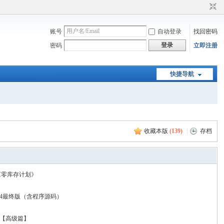
账号
自动登录
找回密码
登录
密码
立即注册
快捷导航
收藏本版
(
139
)
|
存档
《零库存计划》
V2.4最终版（含程序源码）
操作【高级篇】