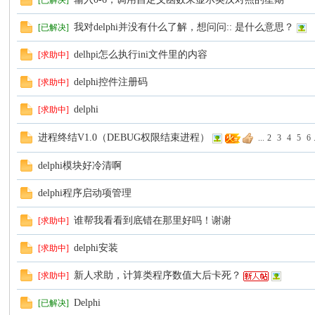
[已解决]
坛
我对delphi并没有什么了解，想问问:: 是什么意思？
[已解决]
delhpi怎么执行ini文件里的内容
[求助中]
delphi控件注册码
[求助中]
delphi
[求助中]
进程终结V1.0（DEBUG权限结束进程）
...
2
3
4
5
6
delphi模块好冷清啊
delphi程序启动项管理
谁帮我看看到底错在那里好吗！谢谢
[求助中]
delphi安装
[求助中]
新人求助，计算类程序数值大后卡死？
[求助中]
Delphi
[已解决]