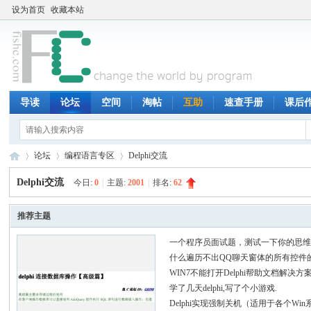
设为首页
收藏本站
导读
论坛
空间
淘帖
互助
速查手册
课后
论坛
编程语言专区
Delphi交流
Delphi交流
今日:
0
|
主题:
2001
|
排名:
62
鱼
»
›
›
推荐主题
一个程序员面试题，测试一下你的思
什么遍历不出QQ聊天窗体的所有控件
WIN7不能打开Delphi帮助文档解决方
学了几天delphi,写了个小游戏.
Delphi实现强制关机（适用于各个Win