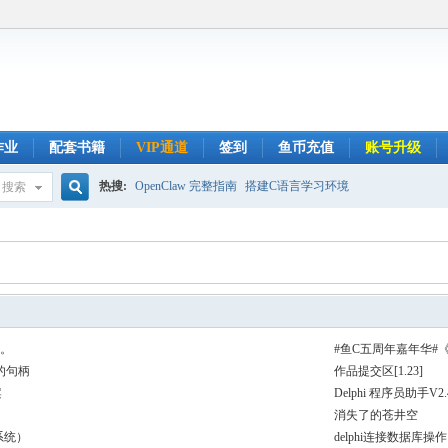
作业
配套书籍
VIP通道
签到
鱼币充值
账号升级
热搜:
OpenClaw 完整指南
搭建C语言学习环境
搜索
搜
索
维。
#鱼C五周年嘉年华#
的句柄
作品提交区[1.23]
案
Delphi 程序员助手
消失了的苍井空
系统）
delphi连接数据库