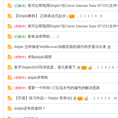
谁可以帮我用Delphi7在Clever Internet Suite D7-
[已解决]
【Delphi教程】 正则表达式起步
...
2
3
4
5
6
..
8
谁可以帮我用Delphi7在Clever Internet Suite D7-
[求助中]
新鱼油求帮助......
[已解决]
delphi 怎样修改WebBrowser加载页面的源代码并显示出来
求助delphi调用
[求助中]
新手Delphi2010写浏览器，请大家看下
...
2
3
4
5
6
..
delphi求帮助
[求助中]
需要一个时间+三位流水号的编号的解决思路
[求助中]
【开源】练习作品-> Delphi 登录QQ
...
2
3
4
5
6
..
18
delphi还有前途吗？