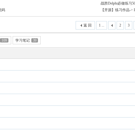
战胜Delphi必做练习5
代码
【开源】练习作品-> De
返 回
1 ...
2
3
109
学习笔记
39