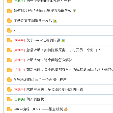
同一个进程的PID竟然不一样
[已解决]
坛
如何解决Win7 64位系统搜索功能失效
零基础文本编辑器开发#2
k
关于win32汇编的问题
[求助中]
急需求助！如何隐藏原窗口，打开另一个窗口？
[求助中]
求助大佬，这个问题怎么解决
[求助中]
萌新求问，每个电脑都有自己的远程桌面吗？求大佬们
[求助中]
学完画刷自己写了一个画图小程序
求助甲鱼关于多位图绘制闪烁的问题
[求助中]
萌新的困扰
[已解决]
win32编程（002）——消息机制