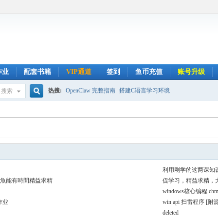
作业
配套书籍
VIP通道
签到
鱼币充值
账号升级
热搜:
OpenClaw 完整指南
搭建C语言学习环境
搜索
搜
索
利用刚学的这两课知
甲魚能有時間精益求精
促学习，精益求精，
windows核心编程.ch
作业
win api 扫雷程序 [附
deleted