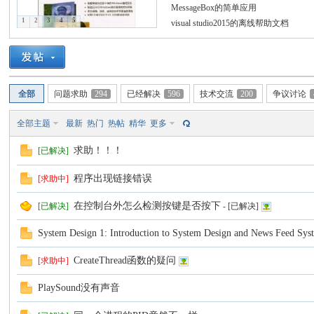
MessageBox的简单应用
1
2
3
4
5
visual studio2015的离线帮助文档
C
全部
问题求助
294
已经解决
596
技术交流
200
争议讨论
全部主题
最新
热门
热帖
精华
更多
求助！！！
[已解决]
程序出现链接错误
[求助中]
论
在控制台外怎么检测按键是否按下
[已解决]
-
[已解决]
System Design 1: Introduction to System Design and News Feed Sys
CreateThread函数的疑问
[求助中]
PlaySound没有声音