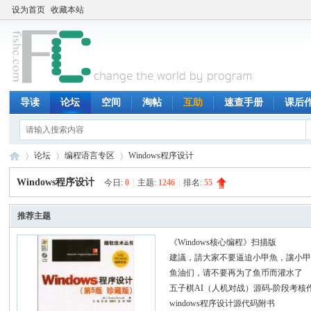
设为首页
收藏本站
导读
论坛
空间
淘帖
互助
速查手册
课后
论坛
编程语言专区
Windows程序设计
Windows程序设计
今日:
0
|
主题:
1246
|
排名:
55
鱼
»
›
›
推荐主题
《Windows核心编程》扫描版
建議，請大家不要逼迫小甲魚，讓小
鱼油们，请不要再为了鱼币而灌水了
五子棋AI（人机对战）源码-阶段考核
windows程序设计源代码附书