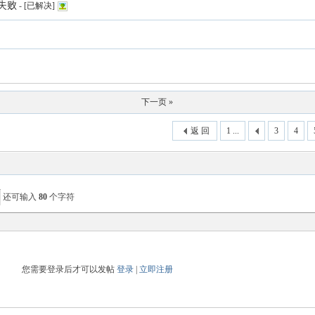
译失败
-
[已解决]
下一页 »
返 回
1 ...
3
4
还可输入
80
个字符
您需要登录后才可以发帖
登录
|
立即注册