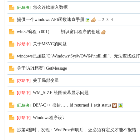
怎么连续输入数据
[已解决]
提供一个windows API函数速查手册
...
2
3
4
win32编程（001）——初识窗口程序的创建
关于MSVC的问题
[求助中]
windows已加载“C:\Windows\SysWOW64\ntdll.dll”。无法查找
关于[API档案] GetMessage
关于局部变量
[求助中]
WM_SIZE 绘图萤幕显示问题
[求助中]
DEV-C++ 报错……ld returned 1 exit status
[已解决]
Windows程序设计
[求助中]
抄第4遍时，发现：WndProc声明后，还必须有定义才能不报错