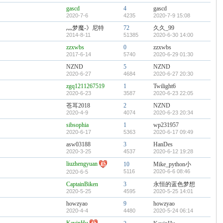
gascd
4
gascd
2020-7-6
4235
2020-7-9 15:08
灬梦魔-》尼特
72
久久_99
2014-8-11
51385
2020-6-30 14:00
zzxwbs
0
zzxwbs
2017-6-14
5740
2020-6-29 01:30
NZND
5
NZND
2020-6-27
4684
2020-6-27 20:30
zgq1211267519
1
Twilight6
2020-6-23
3587
2020-6-23 22:05
苍耳2018
2
NZND
2020-4-9
4074
2020-6-23 20:34
sibsophia
1
wp231957
2020-6-17
5363
2020-6-17 09:49
asw03188
3
HanDes
2020-3-25
4537
2020-6-12 19:28
liuzhengyuan
10
Mike_python小
5116
2020-6-6 08:46
2020-6-5
CaptainBiken
3
永恒的蓝色梦想
2020-5-25
4595
2020-5-25 14:01
howzyao
9
howzyao
2020-4-4
4480
2020-5-24 06:14