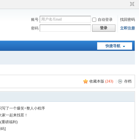
账号
自动登录
找回密码
登录
密码
立即注册
快捷导航
收藏本版
(
243
)
|
存档
识写了一个爆笑+整人小程序
大家一起来找茬！
m(重磅福利)
源码]