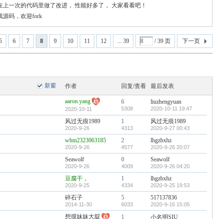
在上一次的代码里做了改进， 性能好多了， 大家看看吧！
戏源码，欢迎fork
5
6
7
8
9
10
11
12
... 39
/ 39 页
下一页
新窗
作者
回复/查看
最后发表
aaron.yang
6
liuzhengyuan
5308
2020-10-11 19:47
2020-10-11
风过无痕1989
1
风过无痕1989
2020-9-26
4313
2020-9-27 00:43
whm2323063185
2
lhgzbxhz
2020-9-26
4577
2020-9-26 20:07
Seawolf
0
Seawolf
2020-9-26
4009
2020-9-26 04:20
豆腐干，
1
lhgzbxhz
2020-9-25
4334
2020-9-25 19:53
碎石子
5
517137836
2014-11-30
6033
2020-9-16 15:05
想摸妹妹大腚
1
小名明SIU