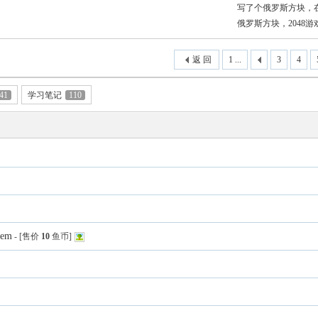
写了个俄罗斯方块，
俄罗斯方块，2048游
返 回
1 ...
3
4
41
学习笔记
110
tem
- [售价
10
鱼币]