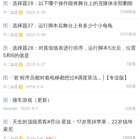
图
· 选择题28：以下哪个操作能将舞台上的克隆体全部删除
2169阅读
不二如是
2022-5-29
图
· 选择题27：运行脚本后舞台上有多少个小龟龟
2101阅读
不二如是
2022-5-28
图
· 选择题26：对真假值表进行排序，运行脚本5次后，位置
5和6的值是
1回复
不二如是
2022-5-27
图
· '老'程序员都对着电梯都想过#调度算法... |【专业版】
5回复
不二如是
2018-5-4
图
· 撞车游戏（更新）
liaoyiqin
2020-6-1
12回复
图
· 天生的顶级黑客#乔治·霍兹 - 17岁黑掉苹果，22岁搞垮
索尼
158回复
不二如是
2018-2-6
#热门