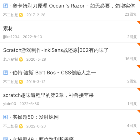
图
· 奥卡姆剃刀原理 Occam's Razor - 如无必要，勿增实体
23回复
不二如是
2017-2-28
素材
jjfire1234
2022-8-10
2回复
Scratch游戏制作-ink!Sans战还原|002有内味了
16回复
老八秘制
2020-5-29
图
· 伯特·波斯 Bert Bos - CSS创始人之一
2回复
不二如是
2018-3-12
scratch趣味编程里的第2章，神兽接苹果
yixin00
2022-6-30
1回复
图
· 实操题50：发射蛛网
4回复
不二如是
2022-6-23
图
· 实操题49：两位数判断程序