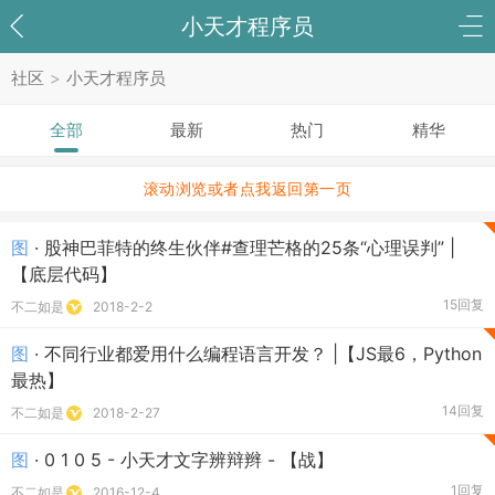
小天才程序员
社区
>
小天才程序员
全部
最新
热门
精华
滚动浏览或者点我返回第一页
图
· 股神巴菲特的终生伙伴#查理芒格的25条“心理误判” |
【底层代码】
15回复
不二如是
2018-2-2
图
· 不同行业都爱用什么编程语言开发？ |【JS最6，Python
最热】
14回复
不二如是
2018-2-27
图
· 0 1 0 5 - 小天才文字辨辩辫 - 【战】
1回复
不二如是
2016-12-4