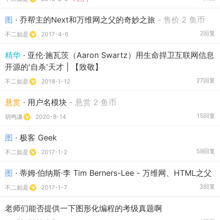
图
· 乔帮主的Next和万维网之父的奇妙之旅
- 售价 2 鱼币
2回复
不二如是
2017-4-6
精华
· 亚伦·施瓦茨（Aaron Swartz）用生命捍卫互联网信息
开源的'自杀'天才 | 【致敬】
27回复
不二如是
2018-1-12
悬赏
· 用户名模块
- 悬赏 2 鱼币
15回复
胡鸣谦
2020-8-14
图
· 极客 Geek
59回复
不二如是
2017-1-2
图
· 蒂姆·伯纳斯·李 Tim Berners-Lee - 万维网、HTML之父
3回复
不二如是
2017-1-7
老师们能否提供一下图形化编程的考级真题啊