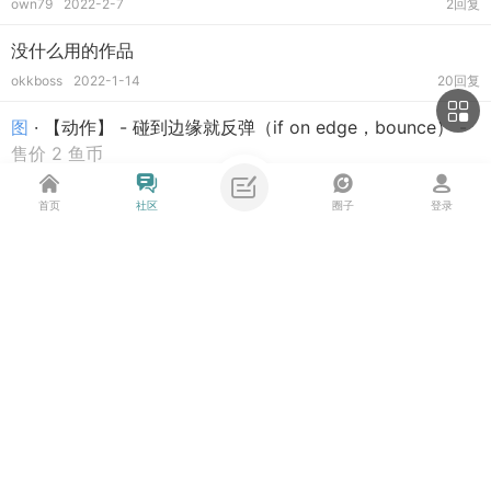
own79
2022-2-7
2回复
没什么用的作品
okkboss
2022-1-14
20回复
图
· 【动作】 - 碰到边缘就反弹（if on edge，bounce）
-
售价 2 鱼币
6回复
不二如是
2016-12-7
首页
社区
圈子
登录
图
· 【动作】 - 移到鼠标指针（go to mouse-pointer）
-
售价 2 鱼币
2回复
不二如是
2016-12-14
主题筛选
收藏
图
· 程序猿的学习之路 | 【By Milo Yip】
34回复
不二如是
2017-8-11
类型:
全部
投票
悬赏
活动
辩论
又有新书要出版啦？？
筛选:
最新
热门
精华
135回复
不二如是
2020-1-17
#热门
排序:
发帖时间
回复/查看
查看