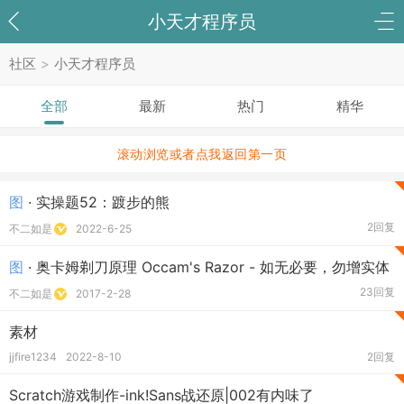
小天才程序员
社区
>
小天才程序员
全部
最新
热门
精华
滚动浏览或者点我返回第一页
图
· 实操题52：踱步的熊
2回复
不二如是
2022-6-25
图
· 奥卡姆剃刀原理 Occam's Razor - 如无必要，勿增实体
23回复
不二如是
2017-2-28
素材
jjfire1234
2022-8-10
2回复
Scratch游戏制作-ink!Sans战还原|002有内味了