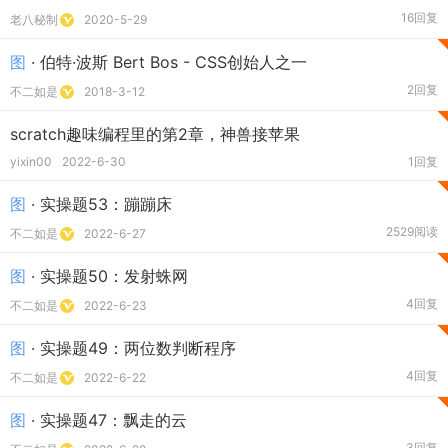
16回复
老八秘制
2020-5-29
图
· 伯特·波斯 Bert Bos - CSS创始人之一
2回复
不二如是
2018-3-12
scratch趣味编程里的第2章，神兽接苹果
yixin00
2022-6-30
1回复
图
· 实操题53：蹦蹦床
2529阅读
不二如是
2022-6-27
图
· 实操题50：发射蛛网
4回复
不二如是
2022-6-23
图
· 实操题49：两位数判断程序
4回复
不二如是
2022-6-22
图
· 实操题47：飘走的云
3回复