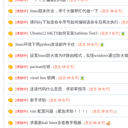
[求助中]
-
[悬赏
1
鱼币]
linux期末作业，求个大腿帮忙代做一下
[求助中]
-
[悬赏
50
鱼币]
请问tty下知道命令序号如何编辑该命令后再次执行
[求助中]
-
[悬
Ubuntu12.04LTS如何安装Sublime Test3
[求助中]
-
[悬赏
3
鱼币]
linux环境下用python发送邮件卡住
-
[悬赏
10
鱼币]
设置linux防火墙为IP路由模式，实现windows通过防
[求助中]
pacman出错
[求助中]
-
[悬赏
10
鱼币]
virtul box 联网
[求助中]
-
[悬赏
10
鱼币]
这读代码什么意思，求前辈指导
[求助中]
-
[悬赏
30
鱼币]
新手求助
[求助中]
-
[悬赏
10
鱼币]
vim 配置问题（紧急求助！！！）
[求助中]
-
[悬赏
20
鱼币]
求最新kali linux全套教学视频
[求助中]
-
[悬赏
66
鱼币]