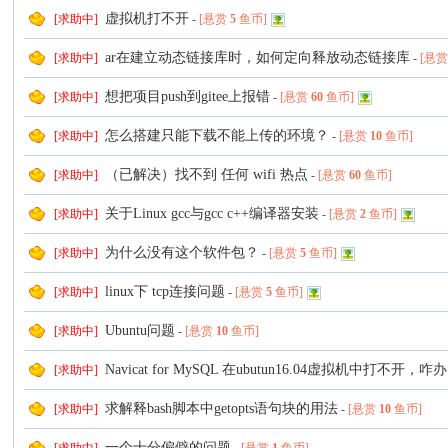
虚拟机打不开
[求助中]
-
[悬赏
5
鱼币]
ar在建立动态链接库时，如何定向释放动态链接库
[求助中]
-
[悬
想把项目push到gitee上报错
[求助中]
-
[悬赏
60
鱼币]
怎么搭建只能下载不能上传的环境？
[求助中]
-
[悬赏
10
鱼币]
（已解决）找不到 任何 wifi 热点
[求助中]
-
[悬赏
60
鱼币]
关于Linux gcc与gcc c++编译器安装
[求助中]
-
[悬赏
2
鱼币]
为什么没有这个软件包？
[求助中]
-
[悬赏
5
鱼币]
linux下 tcp连接问题
[求助中]
-
[悬赏
5
鱼币]
Ubuntu问题
[求助中]
-
[悬赏
10
鱼币]
Navicat for MySQL 在ubutun16.04虚拟机中打不开，咋
[求助中]
求解释bash脚本中getopts语句块的用法
[求助中]
-
[悬赏
10
鱼币]
一个十分偏僻的问题