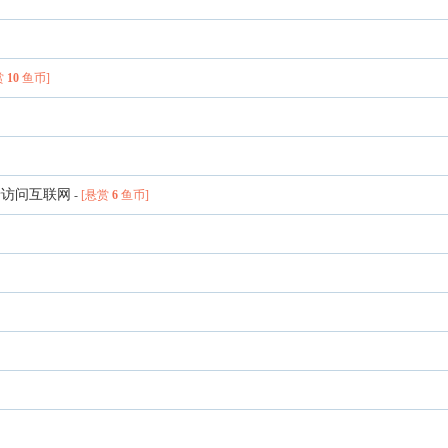
赏
10
鱼币]
火墙访问互联网
-
[悬赏
6
鱼币]