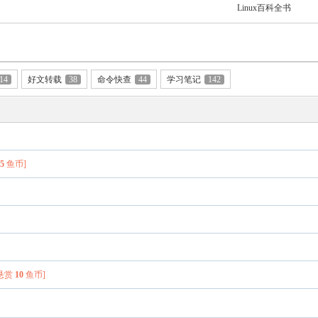
Linux百科全书
14
好文转载
38
命令快查
44
学习笔记
142
赏
5
鱼币]
[悬赏
10
鱼币]