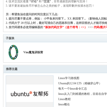
4. 技术交流区着重
“讨论”
和
“交流”
，非常感谢您的理解与支持！
5. 请不要发诸如鱼币不够怎么办之类的帖子，发现即删并按灌水惩罚！
另：希望鱼油在提问的时间注意以下几点:
C
1. 提问尽量不要点将，例如： 小甲鱼来问答下... XX 来回答下... （影响他人回
2. 代码大于 20 行以上时，最好写清自己的思路和注释，这样回答的人才能
3. 发代码请务必使用编辑器的
“添加代码文字”（这个符号：<>）
>>>
代码/图
子版块
Vim魔鬼训练营
论
推荐主题
Linux学习路线图
Ubuntu的12.04 LTS（精确穿山甲）
每天一个linux命令汇总
linux从入门到精通的教程，目前在
Linux教程
linux概论