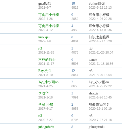
guta8241
10
Softest卧龙
2021-6-7
9818
2023-5-22 16:13
可食用小柠檬
0
可食用小柠檬
2022-4-26
2052
2022-4-26 22:28
可食用小柠檬
4
可食用小柠檬
2022-4-12
4950
2022-4-13 09:36
hulk.qiu
8
知识改变眼界
2022-1-6
4804
2022-1-21 10:28
rt3
3
rt3
2021-11-25
4075
2021-11-26 20:04
不朽的爵士
6
tomok
2021-11-17
5596
2021-11-18 16:56
Ray-先生
12
rt3
2021-8-10
8047
2021-8-20 16:54
Ъγ:_小ツ雨oο
2
Ъγ:_小ツ雨oο
2021-4-25
8655
2021-4-25 22:22
李晗华
3
alexxie
2021-1-18
7991
2021-1-26 16:45
学员-小猪
2
爷傲奈我何？
2017-6-17
8958
2020-12-1 02:19
rt3
0
rt3
2020-7-27
5703
2020-7-27 21:18
juhugufudu
8
juhugufudu