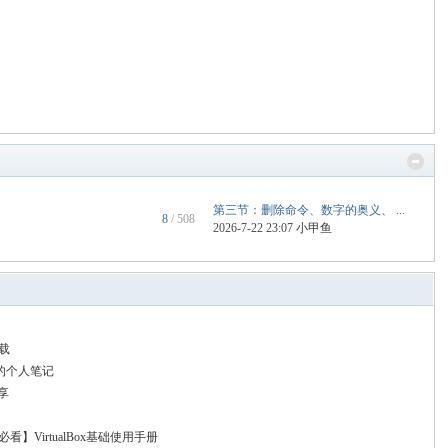
第三节：删除命令、数字的奥义、 ...
8
/ 508
2026-7-22 23:07
小甲鱼
下载
程的个人笔记
分享
x必看】VirtualBox基础使用手册