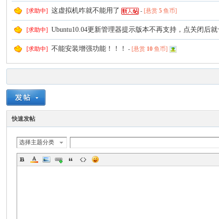
这虚拟机咋就不能用了
[求助中]
-
[悬赏
5
鱼币]
Ubuntu10.04更新管理器提示版本不再支持，点关闭后
[求助中]
不能安装增强功能！！！
[求助中]
-
[悬赏
10
鱼币]
快速发帖
选择主题分类