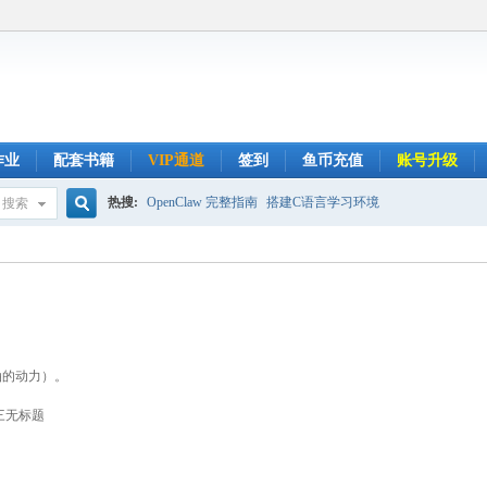
作业
配套书籍
VIP通道
签到
鱼币充值
账号升级
热搜:
OpenClaw 完整指南
搭建C语言学习环境
搜索
搜
索
油的动力）。
三无标题