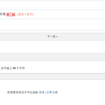
就卡死
-
[悬赏
5
鱼币]
下一页 »
还可输入
80
个字符
您需要登录后才可以发帖
登录
|
立即注册