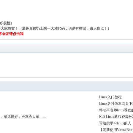
帖积极性）
尽快给大家答案！（避免直接扔上来一大堆代码，说是有错误，请人指点！）
片不会发请点击我
Linux入门教程
Linux各种版本网盘
韩顺平老师linux课
自学，感觉很好，推荐给大家……
Kali Linux教程资源
写给想学习linux的人
【萌新使用VirtualBo