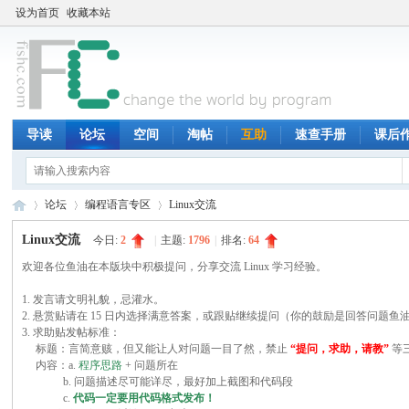
设为首页
收藏本站
导读
论坛
空间
淘帖
互助
速查手册
课后
论坛
编程语言专区
Linux交流
Linux交流
今日:
2
|
主题:
1796
|
排名:
64
欢迎各位鱼油在本版块中积极提问，分享交流 Linux 学习经验。
鱼
»
›
›
1. 发言请文明礼貌，忌灌水。
2. 悬赏贴请在 15 日内选择满意答案，或跟贴继续提问（你的鼓励是回答问题鱼
3. 求助贴发帖标准：
标题：言简意赅，但又能让人对问题一目了然，禁止
“提问，求助，请教”
等
内容：a.
程序思路
+ 问题所在
b. 问题描述尽可能详尽，最好加上截图和代码段
c.
代码一定要用代码格式发布！