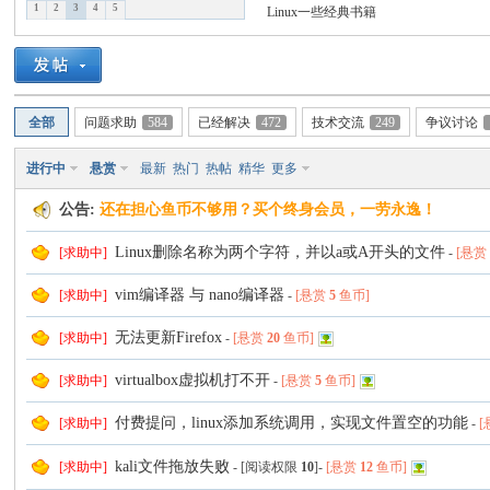
1
2
3
4
5
Linux一些经典书籍
坛
全部
问题求助
584
已经解决
472
技术交流
249
争议讨论
进行中
悬赏
最新
热门
热帖
精华
更多
公告:
还在担心鱼币不够用？买个终身会员，一劳永逸！
Linux删除名称为两个字符，并以a或A开头的文件
[求助中]
-
[悬
vim编译器 与 nano编译器
[求助中]
-
[悬赏
5
鱼币]
无法更新Firefox
[求助中]
-
[悬赏
20
鱼币]
virtualbox虚拟机打不开
[求助中]
-
[悬赏
5
鱼币]
付费提问，linux添加系统调用，实现文件置空的功能
[求助中]
-
kali文件拖放失败
[求助中]
- [阅读权限
10
]-
[悬赏
12
鱼币]