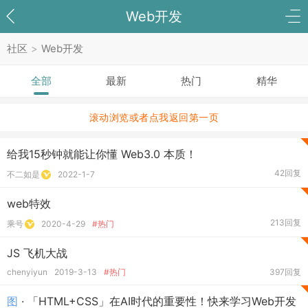
Web开发
社区
>
Web开发
全部
最新
热门
精华
滚动浏览或者点我返回第一页
给我15秒钟就能让你懂 Web3.0 本质！
42回复
不二如是
2022-1-7
web特效
213回复
乘号
2020-4-29
#热门
JS 飞机大战
chenyiyun
2019-3-13
#热门
397回复
图
· 「HTML+CSS」在AI时代的重要性！快来学习Web开发