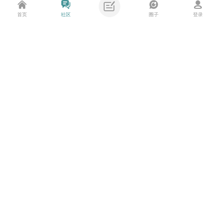
二次函数可视化
首页
社区
圈子
登录
匿名鱼油
2025-8-14
63回复
图
· 浮力模拟器
主题筛选
收藏
匿名鱼油
2025-8-13
13回复
类型:
全部
投票
悬赏
活动
辩论
悬赏
·
[已解决]
有没有推荐的V*N【悬赏60求助！！！】
-
已解决
筛选:
最新
热门
精华
13回复
高山
2025-8-8
排序:
发帖时间
回复/查看
查看
图
· 081 - 混合模式
2回复
时间:
全部时间
一天
两天
一周
一个月
不二如是
2021-12-14
三个月
[已解决]
后代选择器只能两级吗
奋斗中的鱼
2025-7-22
6回复
分类:
问题求助
已经解决
技术交流
作品展示
图
· 「DoraAI」一句话生成可交互3D网站！Web开发必备神
资源分享
学习笔记
器