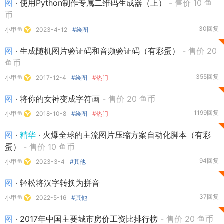
图
· 使用Python制作专属二维码生成器（上）
- 售价 10 鱼
币
30回复
小甲鱼
2023-4-12
#绘图
图
· 生成随机图片验证码和音频验证码（有彩蛋）
- 售价 20
鱼币
355回复
小甲鱼
2017-12-4
#绘图
#热门
图
· 将你的女神变成字符画
- 售价 20 鱼币
1199回复
小甲鱼
2018-10-8
#绘图
#热门
图
·
精华
· 火爆全球的主流图片压缩方案自动化脚本（有彩
蛋）
- 售价 10 鱼币
94回复
小甲鱼
2023-3-4
#其他
图
· 轻松将汉字转换为拼音
37回复
小甲鱼
2022-5-16
#其他
图
· 2017年中国主要城市房价工资比排行榜
- 售价 20 鱼币