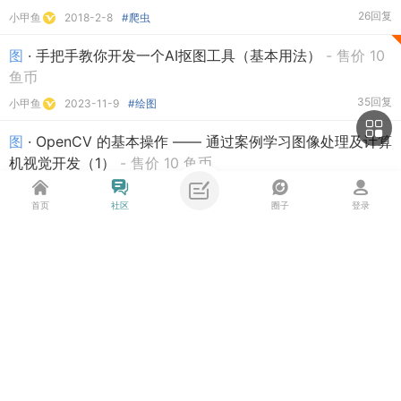
26回复
小甲鱼
2018-2-8
#爬虫
图
· 手把手教你开发一个AI抠图工具（基本用法）
- 售价 10
鱼币
35回复
小甲鱼
2023-11-9
#绘图
图
· OpenCV 的基本操作 —— 通过案例学习图像处理及计算
机视觉开发（1）
- 售价 10 鱼币
44回复
小甲鱼
2019-12-4
#视觉
首页
社区
圈子
登录
图
· 如何与全世界的Python程序员共享你的代码（如何将程
序发布到PyPI）
主题筛选
4回复
收藏
小甲鱼
2023-3-25
#其他
图
· OpenPyXL 库中文文档（一个读写 EXCEL 文件的超强
类型:
全部
投票
商品
悬赏
活动
辩论
库）
- 售价 20 鱼币
117回复
小甲鱼
2017-12-16
#库/模块档案
#热门
筛选:
最新
热门
精华
图
· 爬取网易云音乐的精彩评论
- 售价 20 鱼币