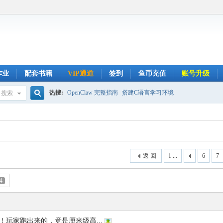
作业
配套书籍
VIP通道
签到
鱼币充值
账号升级
热搜:
OpenClaw 完整指南
搭建C语言学习环境
搜索
搜
索
返 回
1 ...
6
7
4
！玩家跑出来的，竟是厘米级高...