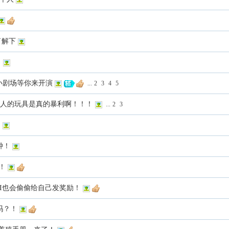
了解下
！
I小剧场等你来开演
...
2
3
4
5
发现大人的玩具是真的暴利啊！！！
...
2
3
S
钟！
！！
.AI也会偷偷给自己发奖励！
吗？！