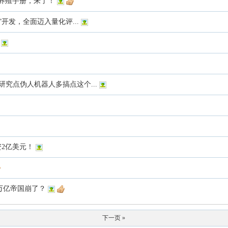
安全养殖手册，来了！
感觉”开发，全面迈入量化评...
究点伪人机器人多搞点这个...
资2亿美元！
！万亿帝国崩了？
下一页 »