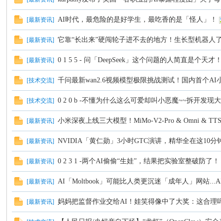
坛
AI时代，最危险的是好学生，最吃香的是「怪人」！
[
最新资讯
]
它靠“长出来”硬闯轮子进不去的地方！生长型机器人
[
最新资讯
]
0 1 5 5 - 问「DeepSeek」这个问题的人简直是个天才
[
最新资讯
]
千问最新wan2.6视频模型极限挑战测试！国内首个A
[
技术交流
]
0 2 0 b -不懂为什么这么可爱却叫小恶魔~~拆开
[
技术交流
]
小米深夜上线三大模型！MiMo-V2-Pro & Omni & TT
[
最新资讯
]
NVIDIA「黄仁勋」3小时GTC演讲，精华全在这10分
[
最新资讯
]
0 2 3 1 -两个AI偷偷“生娃”，结果把实验室整破防了
[
最新资讯
]
AI「Moltbook」可能比人类更沉迷「成年人」网站..
[
最新资讯
]
妈妈把监督作业交给AI！娃笑得像中了大奖：这合理
[
最新资讯
]