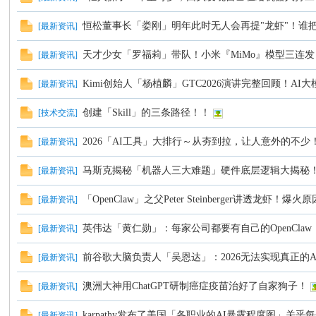
恒松董事长「娄刚」明年此时无人会再提"龙虾"！谁把
[
最新资讯
]
C
天才少女「罗福莉」带队！小米『MiMo』模型三连
[
最新资讯
]
Kimi创始人「杨植麟」GTC2026演讲完整回顾！A
[
最新资讯
]
创建「Skill」的三条路径！！
[
技术交流
]
2026「AI工具」大排行～从夯到拉，让人意外的不少
[
最新资讯
]
马斯克揭秘「机器人三大难题」硬件底层逻辑大揭秘
[
最新资讯
]
论
「OpenClaw」之父Peter Steinberger讲透龙
[
最新资讯
]
英伟达「黄仁勋」：每家公司都要有自己的OpenCla
[
最新资讯
]
前谷歌大脑负责人「吴恩达」：2026无法实现真正的
[
最新资讯
]
澳洲大神用ChatGPT研制癌症疫苗治好了自家狗子！
[
最新资讯
]
karpathy发布了美国「各职业的AI暴露程度图」关乎
[
最新资讯
]