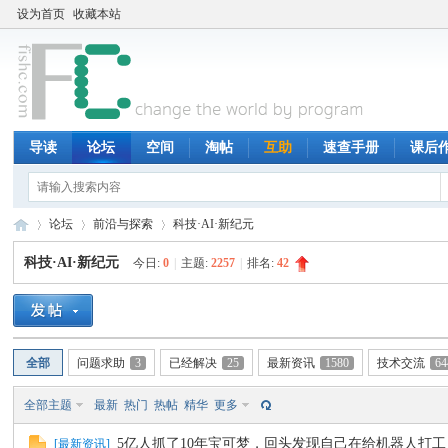
设为首页
收藏本站
导读
论坛
空间
淘帖
互助
速查手册
课后
论坛
前沿与探索
科技·AI·新纪元
科技·AI·新纪元
今日:
0
|
主题:
2257
|
排名:
42
鱼
»
›
›
全部
问题求助
3
已经解决
25
最新资讯
1580
技术交流
64
全部主题
最新
热门
热帖
精华
更多
5亿人抓了10年宝可梦，回头发现自己在给机器人打工
[
最新资讯
]