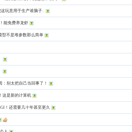
这玩意用于生产谁脑子..
发！能免费养龙虾
I大模型不是堆参数那么简单
！
！
虾！爆火原因：别太把自己当回事了！
w！这是新的计算机
AGI！还需要几十年甚至更久
每个人