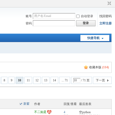
账号
自动登录
找回密码
登录
密码
立即注册
快捷导航
收藏本版
(
114
)
8
9
10
11
12
13
14
... 71
/ 71 页
下一页
新窗
作者
回复/查看
最后发表
不二如是
4
空python