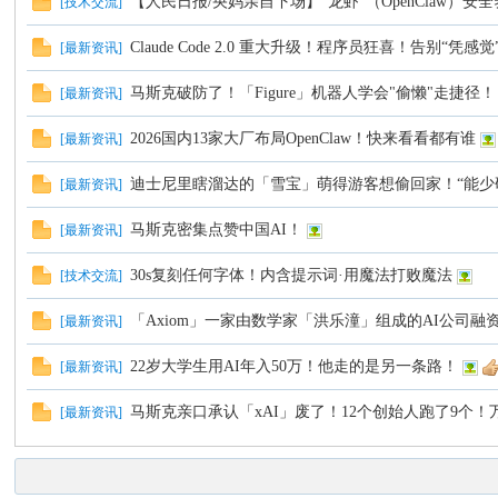
【人民日报/央妈亲自下场】“龙虾”（OpenClaw）
[
技术交流
]
Claude Code 2.0 重大升级！程序员狂喜！告别“凭
[
最新资讯
]
马斯克破防了！「Figure」机器人学会"偷懒"走捷径！
[
最新资讯
]
2026国内13家大厂布局OpenClaw！快来看看都有谁
[
最新资讯
]
迪士尼里瞎溜达的「雪宝」萌得游客想偷回家！“能少研
[
最新资讯
]
马斯克密集点赞中国AI！
[
最新资讯
]
30s复刻任何字体！内含提示词·用魔法打败魔法
[
技术交流
]
「Axiom」一家由数学家「洪乐潼」组成的AI公司融
[
最新资讯
]
22岁大学生用AI年入50万！他走的是另一条路！
[
最新资讯
]
马斯克亲口承认「xAI」废了！12个创始人跑了9个
[
最新资讯
]