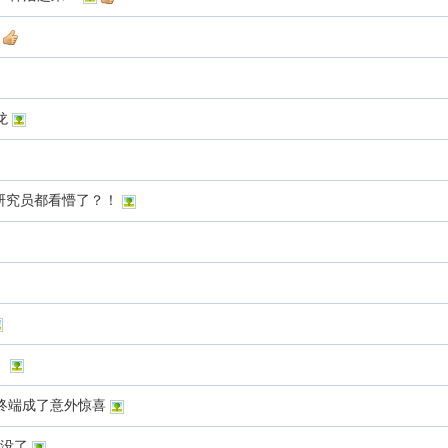
龙
，研究员都看懵了？！
！
低！做终端成了意外惊喜
干没了