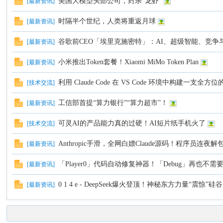
美国大模型头部公司，封杀“龙虾”
[
最新资讯
]
时隔半个世纪，人类将重返月球
[
最新资讯
]
谷歌前CEO「埃里克施密特」：AI、超级智能、竞
[
最新资讯
]
小米推出Token套餐！Xiaomi MiMo Token Plan
[
最新资讯
]
利用 Claude Code 在 VS Code 环境中构建一支全方
[
技术交流
]
工信部首提“算力银行”“算力超市”！
[
最新资讯
]
可灵AI的产品能力真的过硬！AI短片纸手机火了
[
技术交流
]
Anthropic手滑，全网白嫖Claude源码！程序员连
[
最新资讯
]
「Player0」代码自动修复神器！「Debug」再也不
[
最新资讯
]
0 1 4 e - DeepSeek爆火登顶！神秘东方力量“震惊”
[
最新资讯
]