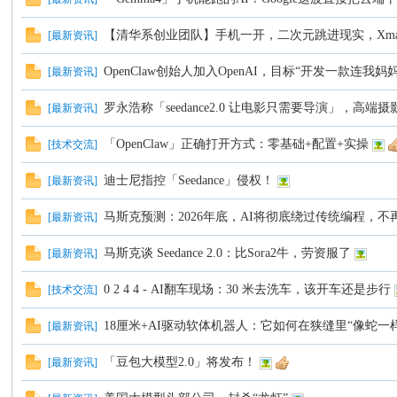
坛
【清华系创业团队】手机一开，二次元跳进现实，Xma
[
最新资讯
]
OpenClaw创始人加入OpenAI，目标“开发一款连我妈妈
[
最新资讯
]
罗永浩称「seedance2.0 让电影只需要导演」，高
[
最新资讯
]
「OpenClaw」正确打开方式：零基础+配置+实操
[
技术交流
]
迪士尼指控「Seedance」侵权！
[
最新资讯
]
马斯克预测：2026年底，AI将彻底绕过传统编程，不
[
最新资讯
]
马斯克谈 Seedance 2.0：比Sora2牛，劳资服了
[
最新资讯
]
0 2 4 4 - AI翻车现场：30 米去洗车，该开车还是步行
[
技术交流
]
18厘米+AI驱动软体机器人：它如何在狭缝里“像蛇一
[
最新资讯
]
「豆包大模型2.0」将发布！
[
最新资讯
]