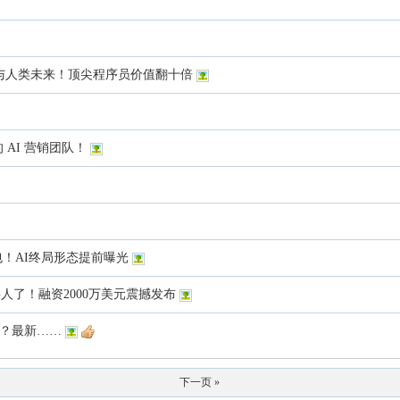
争与人类未来！顶尖程序员价值翻十倍
位的 AI 营销团队！
夜解包！AI终局形态提前曝光
需要人了！融资2000万美元震撼发布
硅谷？最新……
下一页 »