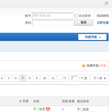
账号
自动登录
找回密码
登录
密码
立即注册
快捷导航
收藏本版
(
114
)
4
5
6
7
8
9
10
11
... 71
/ 71 页
下一页
新窗
作者
回复/查看
最后发表
不二如是
6
不二如是