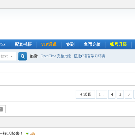
作业
配套书籍
VIP通道
签到
鱼币充值
账号升级
热搜:
OpenClaw 完整指南
搭建C语言学习环境
搜索
搜
索
返 回
1 ...
2
3
4
市一样活起来！