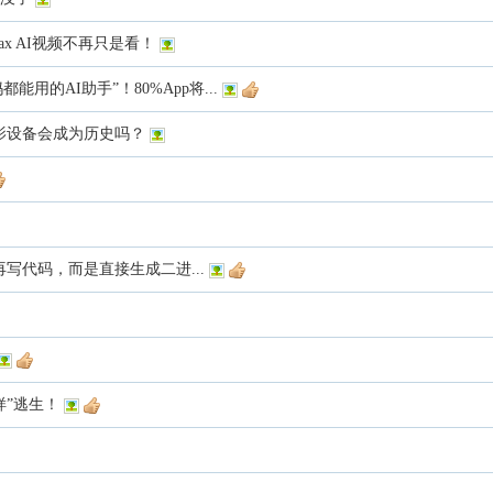
x AI视频不再只是看！
都能用的AI助手”！80%App将...
端摄影设备会成为历史吗？
再写代码，而是直接生成二进...
样”逃生！