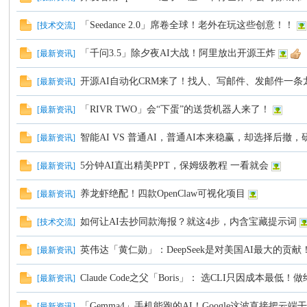
「Seedance 2.0」席卷全球！老外在玩这些创意！！
[
技术交流
]
C
「千问3.5」除夕夜AI大战！阿里放出开源王炸
[
最新资讯
]
开源AI自动化CRM来了！找人、写邮件、发邮件一条
[
最新资讯
]
「RIVR TWO」会“下蛋”的送货机器人来了！
[
最新资讯
]
智能AI VS 普通AI，普通AI本来稳赢，却选择后撤
[
最新资讯
]
5分钟AI直出精美PPT，保姆级教程 一看就会
[
最新资讯
]
论
养龙虾绝配！四款OpenClaw可视化项目
[
最新资讯
]
如何让AI去抄同款海报？就这4步，内含宝藏提示词
[
技术交流
]
英伟达「黄仁勋」：DeepSeek是对美国AI最大的贡献
[
最新资讯
]
Claude Code之父「Boris」： 选CLI只因成本最
[
最新资讯
]
「Gemma4」手机能跑的AI！Google这波直接把云端
[
最新资讯
]