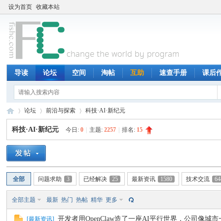
设为首页
收藏本站
导读
论坛
空间
淘帖
互助
速查手册
课后
论坛
前沿与探索
科技·AI·新纪元
科技·AI·新纪元
今日:
0
|
主题:
2257
|
排名:
15
鱼
»
›
›
全部
问题求助
3
已经解决
25
最新资讯
1580
技术交流
64
全部主题
最新
热门
热帖
精华
更多
开发者用OpenClaw造了一座AI平行世界，公司像城
[
最新资讯
]