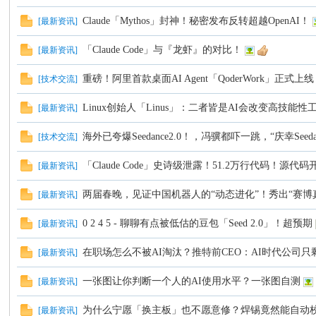
坛
Claude「Mythos」封神！秘密发布反转超越OpenAI！
[
最新资讯
]
「Claude Code」与『龙虾』的对比！
[
最新资讯
]
重磅！阿里首款桌面AI Agent「QoderWork」正式上
[
技术交流
]
Linux创始人「Linus」：二者皆是AI会改变高技能
[
最新资讯
]
海外已夸爆Seedance2.0！，冯骥都吓一跳，“庆幸Seeda
[
技术交流
]
「Claude Code」史诗级泄露！51.2万行代码！源
[
最新资讯
]
两届春晚，见证中国机器人的“动态进化”！秀出“赛博
[
最新资讯
]
0 2 4 5 - 聊聊有点被低估的豆包「Seed 2.0」！超预期
[
最新资讯
]
在职场怎么不被AI淘汰？推特前CEO：AI时代公司
[
最新资讯
]
一张图让你判断一个人的AI使用水平？一张图自测
[
最新资讯
]
为什么宁愿「换主板」也不愿意修？焊锡竟然能自动
[
最新资讯
]