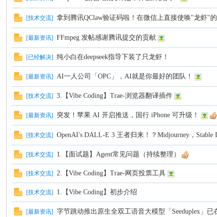
拿到腾讯QClaw验证码啦！在微信上直接使唤"龙虾"
[
技术交流
]
C
FFmpeg 发帖感谢腾讯提交的贡献
[
最新资讯
]
纯小白在deepseek指导下装了只龙虾！
[
已经解决
]
AI一人公司「OPC」，AI就是你最好的团队！
[
最新资讯
]
3.【Vibe Coding】Trae-浏览器翻译插件
[
技术交流
]
突发！苹果 AI 开启推送，国行 iPhone 可升级！
[
最新资讯
]
论
OpenAI's DALL-E 3 王者归来！？Midjourney，Stable
[
技术交流
]
1.【面试题】Agent常见问题（持续整理）
[
技术交流
]
2.【Vibe Coding】Trae-网页投票工具
[
技术交流
]
1.【Vibe Coding】初步介绍
[
技术交流
]
字节跳动推出原生全双工语音大模型「Seeduplex」
[
最新资讯
]