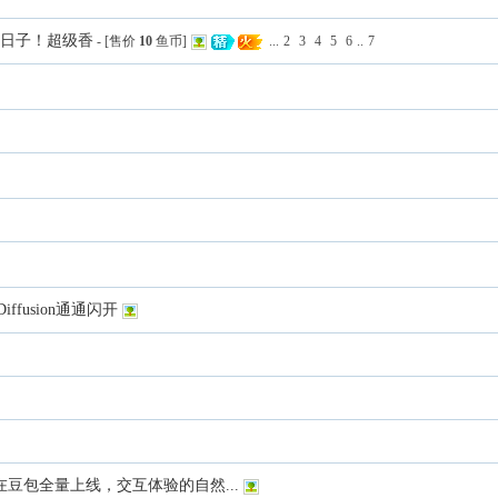
的日子！超级香
- [售价
10
鱼币]
...
2
3
4
5
6
..
7
 Diffusion通通闪开
已在豆包全量上线，交互体验的自然...