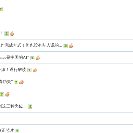
线！
性工作完成方式！但也没有别人说的...
nce是中国的AI”
代码开源！逐行解读
真功夫”
只剩这三种岗位！
校正芯片