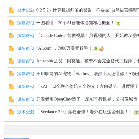
0 2 5 2 - 计算机祖师爷的警告：不要被“自然语言编程
[
技术交流
]
一图看懂：20个AI智能体必知核心概念！
[
最新资讯
]
「Claude Code」能做视频！剪视频的人，开始教AI
[
最新资讯
]
“AI.com”，7000万美元转手！
[
最新资讯
]
Antrophic之父「阿莫迪」模型不会完全替代工程
[
最新资讯
]
不用联网的AI宠物「Starboy」居然比人还懂你！A
[
最新资讯
]
「xAI」12个联合创始人全跑光！方向错了、进度慢了、
[
最新资讯
]
开发者用OpenClaw造了一座AI平行世界，公司像城
[
最新资讯
]
「Seedance 2.0」席卷全球！老外在玩这些创意！！
[
技术交流
]