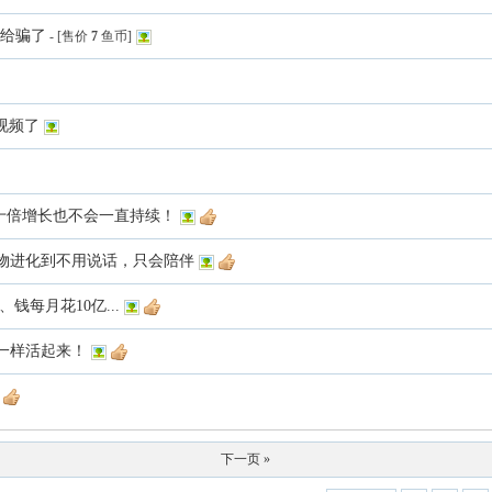
”给骗了
- [售价
7
鱼币]
剪视频了
师，十倍增长也不会一直持续！
I宠物进化到不用说话，只会陪伴
钱每月花10亿...
市一样活起来！
下一页 »