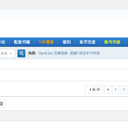
作业
配套书籍
VIP通道
签到
鱼币充值
账号升级
热搜:
OpenClaw 完整指南
搭建C语言学习环境
搜索
搜
索
返 回
1
2
4