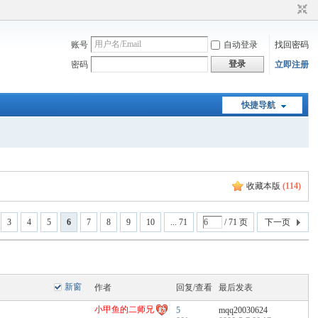
账号
自动登录
找回密码
登录
密码
立即注册
快捷导航
收藏本版
(
114
)
3
4
5
6
7
8
9
10
... 71
/ 71 页
下一页
新窗
作者
回复/查看
最后发表
小甲鱼的二师兄
5
mqq20030624