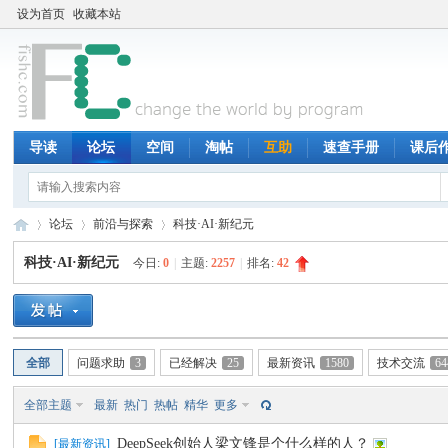
设为首页
收藏本站
导读
论坛
空间
淘帖
互助
速查手册
课后
论坛
前沿与探索
科技·AI·新纪元
科技·AI·新纪元
今日:
0
|
主题:
2257
|
排名:
42
鱼
»
›
›
全部
问题求助
3
已经解决
25
最新资讯
1580
技术交流
64
全部主题
最新
热门
热帖
精华
更多
DeepSeek创始人梁文锋是个什么样的人？
[
最新资讯
]