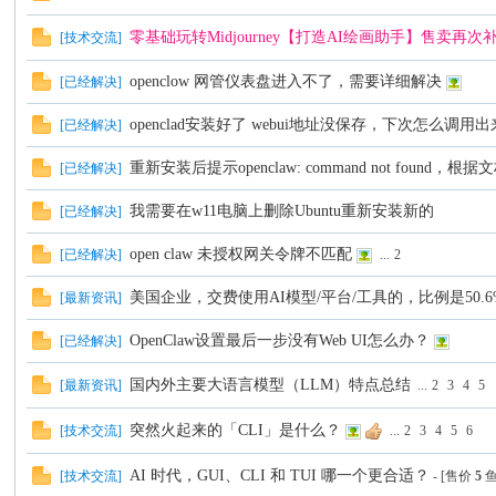
坛
零基础玩转Midjourney【打造AI绘画助手】售卖再
[
技术交流
]
openclow 网管仪表盘进入不了，需要详细解决
[
已经解决
]
openclad安装好了 webui地址没保存，下次怎么调用出
[
已经解决
]
重新安装后提示openclaw: command not found
[
已经解决
]
我需要在w11电脑上删除Ubuntu重新安装新的
[
已经解决
]
open claw 未授权网关令牌不匹配
[
已经解决
]
...
2
美国企业，交费使用AI模型/平台/工具的，比例是50.
[
最新资讯
]
OpenClaw设置最后一步没有Web UI怎么办？
[
已经解决
]
国内外主要大语言模型（LLM）特点总结
[
最新资讯
]
...
2
3
4
5
突然火起来的「CLI」是什么？
[
技术交流
]
...
2
3
4
5
6
AI 时代，GUI、CLI 和 TUI 哪一个更合适？
[
技术交流
]
- [售价
5
鱼