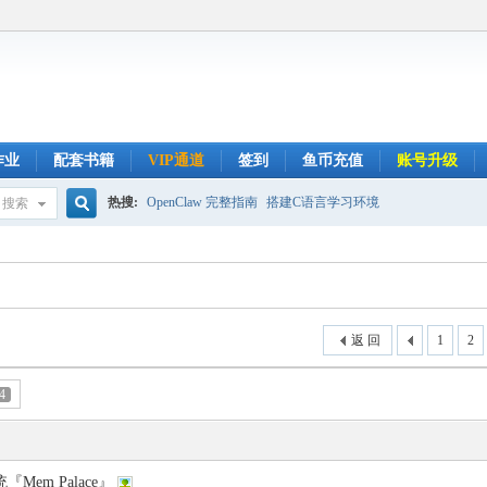
作业
配套书籍
VIP通道
签到
鱼币充值
账号升级
热搜:
OpenClaw 完整指南
搭建C语言学习环境
搜索
搜
索
返 回
1
2
4
『Mem Palace』