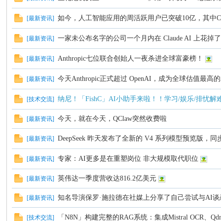
如今，人工智能应用的周活跃用户已突破10亿，其中Cha
[
最新资讯
]
C
一家未公布名字的公司一个月内在 Claude AI 上花掉了
[
最新资讯
]
Anthropic七位联合创始人一夜杀进全球富豪榜！
[
最新资讯
]
今天Anthropic正式超过 OpenAI，成为全球估值最高
[
最新资讯
]
纳尼！「FishC」AI小助手来啦！！学习/娱乐/排忧解
[
技术交流
]
今天，就在今天，QClaw突然收费啦
[
最新资讯
]
论
DeepSeek 昨天发布了全新的 V4 系列模型预览版，
[
最新资讯
]
专家：AI更多是在重塑岗位 非大规模取代职位
[
最新资讯
]
英伟达一季度营收达816.2亿美元
[
最新资讯
]
知名导演保罗·施拉德在社媒上分享了自己尝试与AI
[
最新资讯
]
「N8N」构建完整的RAG系统：集成Mistral OCR、Qd
[
技术交流
]