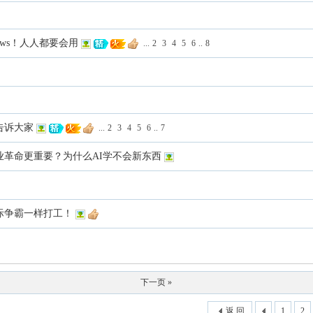
ndows！人人都要会用
...
2
3
4
5
6
..
8
告诉大家
...
2
3
4
5
6
..
7
GI比工业革命更重要？为什么AI学不会新东西
像星际争霸一样打工！
下一页 »
返 回
1
2