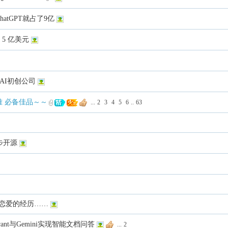
tGPT就占了9亿
 5 亿美元
的AI初创公司
难 必备佳品～～
...
2
3
4
5
6
..
63
同步开源
谈恋爱的经历……
rant与Gemini实现智能文档问答
...
2