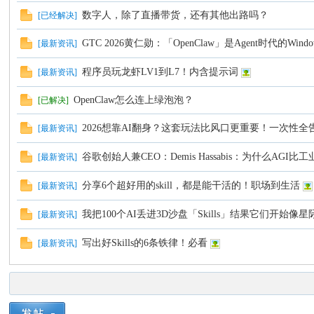
数字人，除了直播带货，还有其他出路吗？
[
已经解决
]
GTC 2026黄仁勋：「OpenClaw」是Agent时代的Wi
[
最新资讯
]
程序员玩龙虾LV1到L7！内含提示词
[
最新资讯
]
OpenClaw怎么连上绿泡泡？
[已解决]
2026想靠AI翻身？这套玩法比风口更重要！一次性全
[
最新资讯
]
谷歌创始人兼CEO：Demis Hassabis：为什么A
[
最新资讯
]
分享6个超好用的skill，都是能干活的！职场到生活
[
最新资讯
]
我把100个AI丢进3D沙盘「Skills」结果它们开始
[
最新资讯
]
写出好Skills的6条铁律！必看
[
最新资讯
]