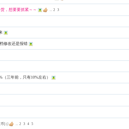
次补货，想要要抓紧～～
...
2
3
来
，根据文档修改还是报错
6%（三年前，只有10%左右）
币]
...
2
3
4
5