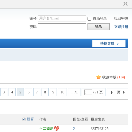
账号
自动登录
找回密码
登录
密码
立即注册
快捷导航
收藏本版
(
114
)
3
4
5
6
7
8
9
10
... 71
/ 71 页
下一页
新窗
作者
回复/查看
最后发表
不二如是
2
3357163125