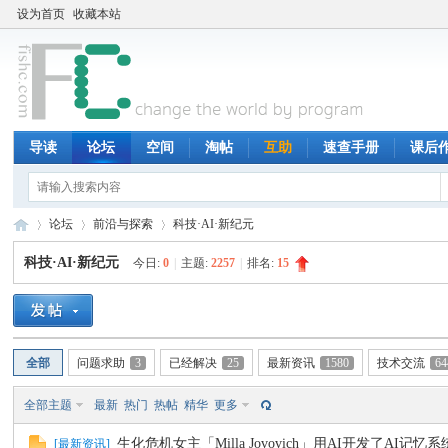
设为首页
收藏本站
导读
论坛
空间
淘帖
互助
速查手册
课后
论坛
前沿与探索
科技·AI·新纪元
科技·AI·新纪元
今日:
0
|
主题:
2257
|
排名:
15
鱼
»
›
›
全部
问题求助
3
已经解决
25
最新资讯
1580
技术交流
64
全部主题
最新
热门
热帖
精华
更多
生化危机女主「Milla Jovovich」用AI开发了AI记忆系统
[
最新资讯
]