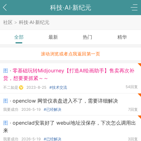
科技·AI·新纪元
社区
>
科技·AI·新纪元
全部
最新
热门
精华
滚动浏览或者点我返回第一页
图
·
零基础玩转Midjourney【打造AI绘画助手】售卖再次补
货，想要要抓紧～～
54回复
不二如是
2023-8-25
#技术交流
图
· openclow 网管仪表盘进入不了，需要详细解决
我要成功
2026-5-19
#已经解决
7回复
图
· openclad安装好了 webui地址没保存，下次怎么调用出
来
我要成功
2026-5-19
#已经解决
3回复