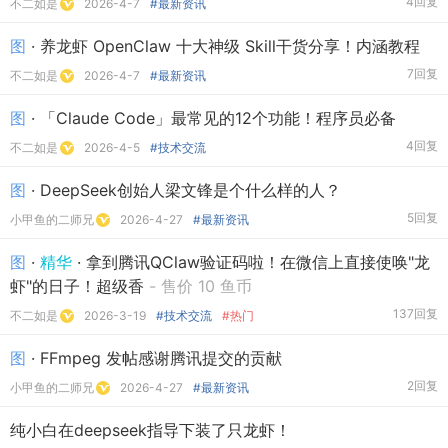
4回复
不二如是
2026-4-7
#最新资讯
图
· 养龙虾 OpenClaw 十大神级 Skill干货分享！内涵教程
7回复
不二如是
2026-4-7
#最新资讯
图
· 「Claude Code」最常见的12个功能！程序员必备
4回复
不二如是
2026-4-5
#技术交流
图
· DeepSeek创始人梁文锋是个什么样的人？
5回复
小甲鱼的二师兄
2026-4-27
#最新资讯
图
·
精华
· 拿到腾讯QClaw验证码啦！在微信上直接使唤"龙
虾"的日子！超级香
- 售价 10 鱼币
137回复
不二如是
2026-3-19
#技术交流
#热门
图
· FFmpeg 发帖感谢腾讯提交的贡献
2回复
小甲鱼的二师兄
2026-4-27
#最新资讯
纯小白在deepseek指导下装了只龙虾！