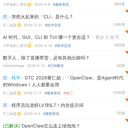
88回复
小甲鱼的二师兄
2026-5-8
#最新资讯
图
· 突然火起来的「CLI」是什么？
116回复
不二如是
2026-3-31
#技术交流
AI 时代，GUI、CLI 和 TUI 哪一个更合适？
- 售价 5 鱼币
95回复
小甲鱼的二师兄
2026-4-16
#技术交流
数字人，除了直播带货，还有其他出路吗？
shadowmage
2026-5-14
#已经解决
3回复
图
·
精华
· GTC 2026黄仁勋：「OpenClaw」是Agent时代
的Windows！人人都要会用
145回复
不二如是
2026-3-17
#最新资讯
#热门
图
· 程序员玩龙虾LV1到L7！内含提示词
7回复
不二如是
2026-4-4
#最新资讯
[已解决]
OpenClaw怎么连上绿泡泡？