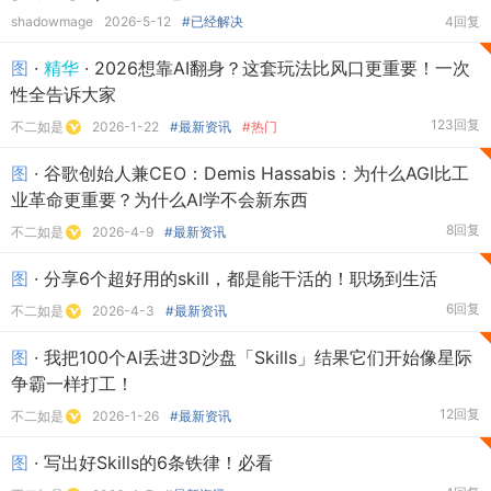
shadowmage
2026-5-12
#已经解决
4回复
图
·
精华
· 2026想靠AI翻身？这套玩法比风口更重要！一次
性全告诉大家
123回复
不二如是
2026-1-22
#最新资讯
#热门
图
· 谷歌创始人兼CEO：Demis Hassabis：为什么AGI比工
业革命更重要？为什么AI学不会新东西
8回复
不二如是
2026-4-9
#最新资讯
图
· 分享6个超好用的skill，都是能干活的！职场到生活
6回复
不二如是
2026-4-3
#最新资讯
图
· 我把100个AI丢进3D沙盘「Skills」结果它们开始像星际
争霸一样打工！
12回复
不二如是
2026-1-26
#最新资讯
图
· 写出好Skills的6条铁律！必看